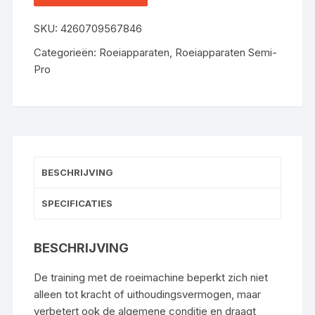
COMPATIBEL MET KINOMAP
SKU:
4260709567846
APP | FITNESSAPPARAAT
Categorieën:
Roeiapparaten
,
Roeiapparaten Semi-
Pro
BESCHRIJVING
SPECIFICATIES
BESCHRIJVING
De training met de roeimachine beperkt zich niet
alleen tot kracht of uithoudingsvermogen, maar
verbetert ook de algemene conditie en draagt