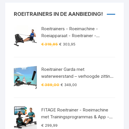
– MAX 140KG –
GELUIDSSTIL (15 DB) –
ROEITRAINERS IN DE AANBIEDING!
GEMAKKELIJKE
MONTAGE
Roeitrainers - Roeimachine -
Roeiapparaat - Roeitrainer -
Crosstrainer - Inklapbaar - Zwart
Oorspronkelijke
Huidige
€
319,95
€
303,95
prijs
prijs
was:
is:
€ 319,95.
€ 303,95.
Roeitrainer Garda met
waterweerstand – verhoogde zitting
– Bluetooth – 120 kg incl.
Oorspronkelijke
Huidige
€
389,00
€
349,00
vloerbeschermingsmat
prijs
prijs
was:
is:
€ 389,00.
€ 349,00.
FITAGE Roeitrainer - Roeimachine
met Trainingsprogrammas & App -
Inklapbaar Roeiapparaat met 16
€
299,99