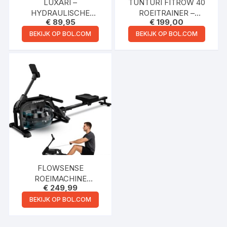
LUXARI –
TUNTURI FITROW 40
HYDRAULISCHE
ROEITRAINER –
€
89,95
€
199,00
ROEIMACHINE – 12
ROEIMACHINE MET 8
WEERSTAND NIVEAUS
WEERSTANDSNIVEAUS
BEKIJK OP BOL.COM
BEKIJK OP BOL.COM
– HOMETRAINER –
– ROEIAPPARAAT
ROEIAPPARAAT
FITNESS – MET LCD
TRAININGSCOMPUTER
FLOWSENSE
ROEIMACHINE
€
249,99
INKLAPBAAR
WATERWEERSTAND
BEKIJK OP BOL.COM
ROEIAPPARAAT –
ROEIMACHINE ZWART