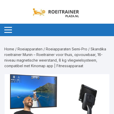
Ga
naar
inhoud
Home
/
Roeiapparaten
/
Roeiapparaten Semi-Pro
/ Skandika
roeitrainer Munin – Roeitrainer voor thuis, opvouwbaar, 16-
niveau magnetische weerstand, 8 kg vliegwielsysteem,
compatibel met Kinomap app | Fitnessapparaat