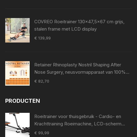
COVREO Roeitrainer 130x47,5x67 cm grijs,
stalen frame met LCD display
€
139,99
Retainer Rhinoplasty Nostril Shaping After
Nose Surgery, neusvormapparaat van 100%
medische siliconen, neuspad voor Surgery,
€
82,70
Nostril Support Device (8)
PRODUCTEN
Roeitrainer voor thuisgebruik - Cardio- en
Krachttraining Roeimachine, LCD-scherm
voor thuistraining, 120 kg Gewichtscapaciteit,
€
99,99