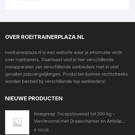
Weerstandniveaus - Roeitrainers
OVER ROEITRAINERPLAZA.NL
roeitrainerplaza.nl is een website waar je informatie vindt
over roeitrainers. Daarnaast vind je hier verschillende
roeiapparaten van verschillende aanbieders met in veel
gevallen prijsvergelijkingen. Producten kunnen rechtstreeks
worden besteld bij verschillende top aanbieders!
NIEUWE PRODUCTEN
Roeigreep Tricepstouwset tot 200 kg -
Verchroomd met Draaischarnier en Antislip
Grip voor Krachttraining
€
100,18