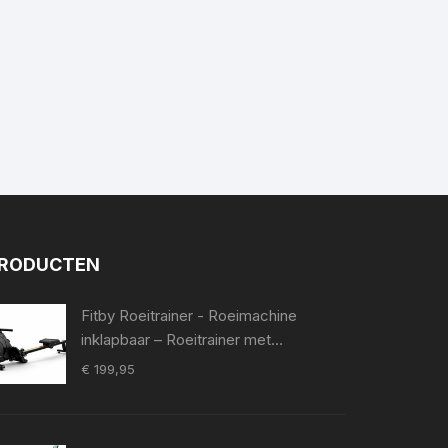
RODUCTEN
Fitby Roeitrainer - Roeimachine
inklapbaar – Roeitrainer met
verstelbare weerstand - Fitness
€
199,95
roeitrainer - 16 Weerstandniveaus -
LCD monitor - Weergave in KM -
Zwart