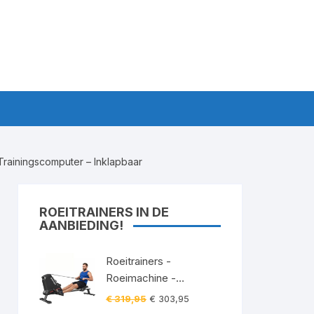
 Trainingscomputer – Inklapbaar
ROEITRAINERS IN DE
AANBIEDING!
Roeitrainers -
Roeimachine -
Roeiapparaat -
Oorspronkelijke
Huidige
€
319,95
€
303,95
Roeitrainer -