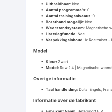
Uitbreidbaar:
Nee
Aantal programma's:
0
Aantal trainingsniveaus:
0
Borstband mogelijk:
Nee
Weerstandsysteem:
Magnetische w
Hartslagfunctie:
Nee
Verpakkingsinhoud:
1x Roeitrainer -
Model
Kleur:
Zwart
Model:
Row 2.4 | Magnetische weerst
Overige informatie
Taal handleiding:
Duits, Engels, Fran
Informatie over de fabrikant
Fabrikant Naam:
Betersport B.V.