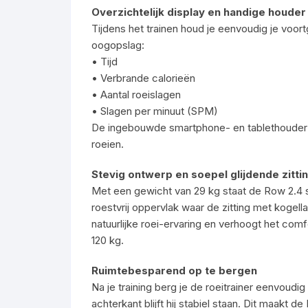
Overzichtelijk display en handige houder
Tijdens het trainen houd je eenvoudig je voortga
oogopslag:
• Tijd
• Verbrande calorieën
• Aantal roeislagen
• Slagen per minuut (SPM)
De ingebouwde smartphone- en tablethouder ma
roeien.
Stevig ontwerp en soepel glijdende zitti
Met een gewicht van 29 kg staat de Row 2.4 st
roestvrij oppervlak waar de zitting met kogel
natuurlijke roei-ervaring en verhoogt het com
120 kg.
Ruimtebesparend op te bergen
Na je training berg je de roeitrainer eenvoudi
achterkant blijft hij stabiel staan. Dit maakt d