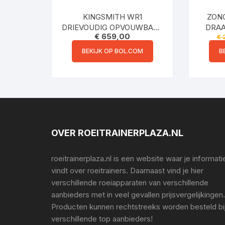
KINGSMITH WR1
ZONO
DRIEVOUDIG OPVOUWBARE
DRAA
€
659,00
€
ROEIMACHINE ZWART
ROE
WEER
BEKIJK OP BOL.COM
B
ROEIM
– RO
HOM
TA
RO
OVER ROEITRAINERPLAZA.NL
TRA
T
roeitrainerplaza.nl is een website waar je informati
vindt over roeitrainers. Daarnaast vind je hier
verschillende roeiapparaten van verschillende
aanbieders met in veel gevallen prijsvergelijkingen.
Producten kunnen rechtstreeks worden besteld bi
verschillende top aanbieders!