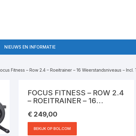
NIEUWS EN INFORMATIE
Algemene roeitrainer
informatie
ocus Fitness – Row 2.4 – Roeitrainer – 16 Weerstandsniveaus – Incl.
aten Semi-Pro
Roeitrainer Workouts
ten Pro
FOCUS FITNESS – ROW 2.4
Roeitrainers
– ROEITRAINER – 16
WEERSTANDSNIVEAUS –
Roeitrainer kopen tips
€
249,00
INCL.
TRAININGSCOMPUTER –
BEKIJK OP BOL.COM
INKLAPBAAR