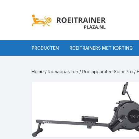
Ga
naar
inhoud
PRODUCTEN
ROEITRAINERS MET KORTING
Alle Roeitrainers
Home
/
Roeiapparaten
/
Roeiapparaten Semi-Pro
/ F
Roeitrainers op
Roeiappar
gebruiksniveau
Roeiappara