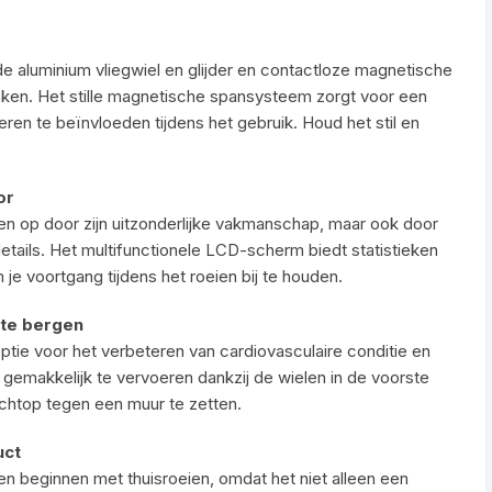
e aluminium vliegwiel en glijder en contactloze magnetische
maken. Het stille magnetische spansysteem zorgt voor een
n te beïnvloeden tijdens het gebruik. Houd het stil en
or
en op door zijn uitzonderlijke vakmanschap, maar ook door
details. Het multifunctionele LCD-scherm biedt statistieken
m je voortgang tijdens het roeien bij te houden.
 te bergen
ptie voor het verbeteren van cardiovasculaire conditie en
e gemakkelijk te vervoeren dankzij de wielen in de voorste
rechtop tegen een muur te zetten.
uct
len beginnen met thuisroeien, omdat het niet alleen een