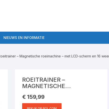
NIEUWS EN INFORMATIE
Algemene roeitrainer
informatie
Roeitrainer – Magnetische roeimachine – met LCD-scherm en 16 weers
aten Semi-Pro
Roeitrainer Workouts
ten Pro
Roeitrainers
ROEITRAINER –
MAGNETISCHE
Roeitrainer kopen tips
ROEIMACHINE – MET LCD-
€
159,99
SCHERM EN 16
WEERSTANDSNIVEAUS –
BEKIJK OP BOL.COM