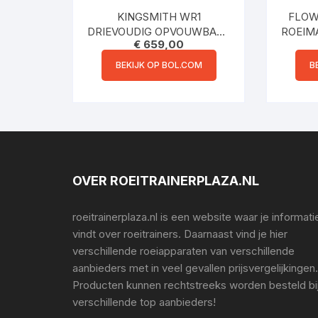
KINGSMITH WR1
FLOW
DRIEVOUDIG OPVOUWBARE
ROEIM
€
659,00
ROEIMACHINE ZWART
WA
R
BEKIJK OP BOL.COM
B
ROEIM
140KG
DB)
OVER ROEITRAINERPLAZA.NL
roeitrainerplaza.nl is een website waar je informati
vindt over roeitrainers. Daarnaast vind je hier
verschillende roeiapparaten van verschillende
aanbieders met in veel gevallen prijsvergelijkingen.
Producten kunnen rechtstreeks worden besteld bi
verschillende top aanbieders!