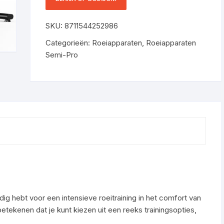
MAXIMALE CAPACITEIT
120KG – STIL – ZWART
SKU:
8711544252986
Categorieën:
Roeiapparaten
,
Roeiapparaten
Semi-Pro
ig hebt voor een intensieve roeitraining in het comfort van
betekenen dat je kunt kiezen uit een reeks trainingsopties,