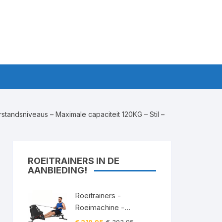
tandsniveaus – Maximale capaciteit 120KG – Stil –
ROEITRAINERS IN DE
AANBIEDING!
Roeitrainers -
Roeimachine -
Roeiapparaat -
Oorspronkelijke
Huidige