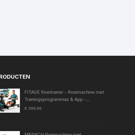
RODUCTEN
FITAGE Roeitrainer - Roeimachine met
Trainingsprogrammas & App -
Inklapbaar Roeiapparaat met 16
€
299,99
Weerstandniveaus - Roeitrainers
MERACH Roeimachine met