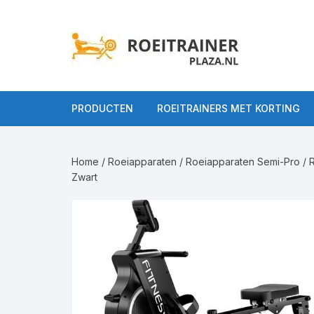
Ga
naar
inhoud
PRODUCTEN
ROEITRAINERS MET KORTING
Alle Roeitrainers
Home
/
Roeiapparaten
/
Roeiapparaten Semi-Pro
/ 
Roeitrainers op
Roeiappar
Zwart
gebruiksniveau
Roeiappara