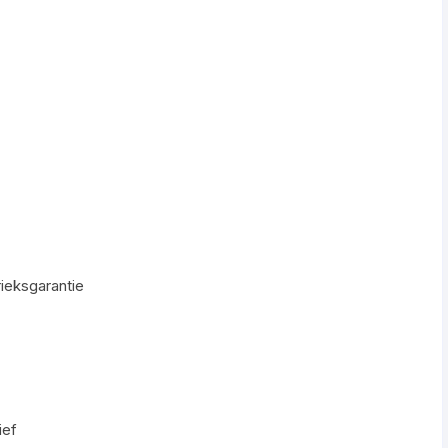
ieksgarantie
ief