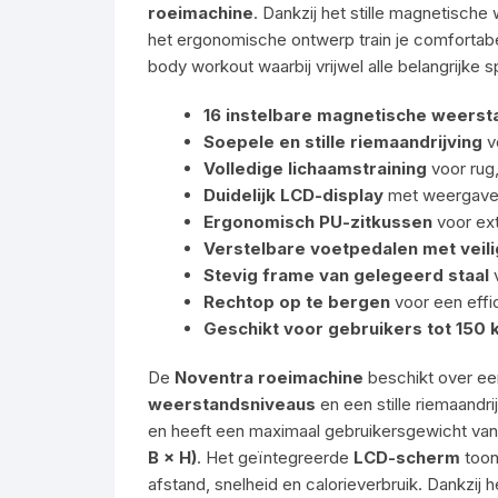
roeimachine
. Dankzij het stille magnetisch
het ergonomische ontwerp train je comfortabel
body workout waarbij vrijwel alle belangrijke
16 instelbare magnetische weerst
Soepele en stille riemaandrijving
v
Volledige lichaamstraining
voor rug
Duidelijk LCD-display
met weergave v
Ergonomisch PU-zitkussen
voor ext
Verstelbare voetpedalen met veil
Stevig frame van gelegeerd staal
v
Rechtop op te bergen
voor een effi
Geschikt voor gebruikers tot 150 
De
Noventra roeimachine
beschikt over e
weerstandsniveaus
en een stille riemaandri
en heeft een maximaal gebruikersgewicht va
B × H)
. Het geïntegreerde
LCD-scherm
toont
afstand, snelheid en calorieverbruik. Dankzi