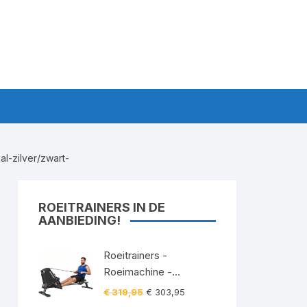
l-zilver/zwart-
ROEITRAINERS IN DE
AANBIEDING!
Roeitrainers -
Roeimachine -
Roeiapparaat -
Oorspronkelijke
Huidige
€
319,95
€
303,95
Roeitrainer -