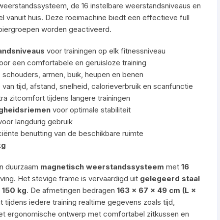
e weerstandssysteem, de 16 instelbare weerstandsniveaus en
 vanuit huis. Deze roeimachine biedt een effectieve full
 spiergroepen worden geactiveerd.
andsniveaus
voor trainingen op elk fitnessniveau
oor een comfortabele en geruisloze training
, schouders, armen, buik, heupen en benen
an tijd, afstand, snelheid, calorieverbruik en scanfunctie
ra zitcomfort tijdens langere trainingen
igheidsriemen
voor optimale stabiliteit
oor langdurig gebruik
ciënte benutting van de beschikbare ruimte
kg
en duurzaam
magnetisch weerstandssysteem
met
16
jving. Het stevige frame is vervaardigd uit
gelegeerd staal
n
150 kg
. De afmetingen bedragen
163 × 67 × 49 cm (L ×
 tijdens iedere training realtime gegevens zoals tijd,
j het ergonomische ontwerp met comfortabel zitkussen en