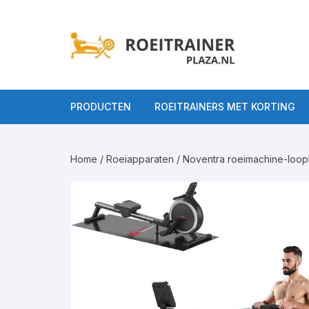
Ga
naar
inhoud
PRODUCTEN
ROEITRAINERS MET KORTING
Alle Roeitrainers
Home
/
Roeiapparaten
/ Noventra roeimachine-loopb
Roeitrainers op
Roeiappar
gebruiksniveau
Roeiappara