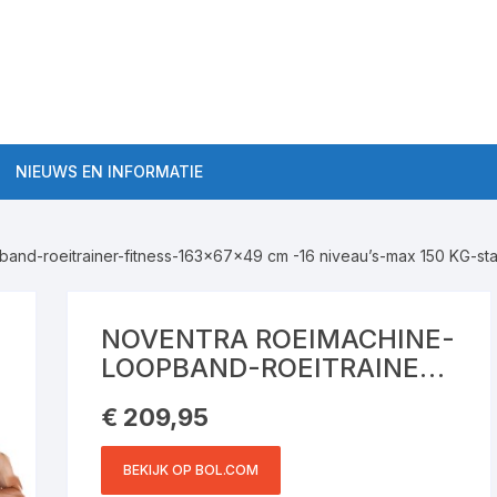
NIEUWS EN INFORMATIE
Algemene roeitrainer
informatie
and-roeitrainer-fitness-163x67x49 cm -16 niveau’s-max 150 KG-staa
aten Semi-Pro
Roeitrainer Workouts
ten Pro
NOVENTRA ROEIMACHINE-
Roeitrainers
LOOPBAND-ROEITRAINER-
FITNESS-163X67X49 CM
Roeitrainer kopen tips
€
209,95
-16 NIVEAU’S-MAX 150
KG-STAAL-ZILVER/ZWART-
BEKIJK OP BOL.COM