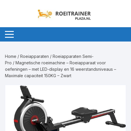
Ga
naar
inhoud
Home
/
Roeiapparaten
/
Roeiapparaten Semi-
Pro
/ Magnetische roeimachine – Roeiapparaat voor
oefeningen – met LED-display en 16 weerstandsniveaus –
Maximale capaciteit 150KG – Zwart