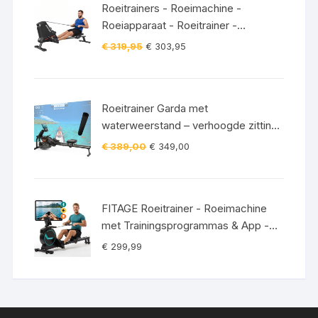
Roeitrainers - Roeimachine -
Roeiapparaat - Roeitrainer -
Crosstrainer - Inklapbaar - Zwart
Oorspronkelijke
Huidige
€
319,95
€
303,95
prijs
prijs
was:
is:
€ 319,95.
€ 303,95.
Roeitrainer Garda met
waterweerstand – verhoogde zitting
– Bluetooth – 120 kg incl.
Oorspronkelijke
Huidige
€
389,00
€
349,00
vloerbeschermingsmat
prijs
prijs
was:
is:
€ 389,00.
€ 349,00.
FITAGE Roeitrainer - Roeimachine
met Trainingsprogrammas & App -
Inklapbaar Roeiapparaat met 16
€
299,99
Weerstandniveaus - Roeitrainers