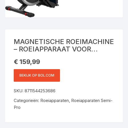
MAGNETISCHE ROEIMACHINE
– ROEIAPPARAAT VOOR
OEFENINGEN – MET LED-
€
159,99
DISPLAY EN 16
WEERSTANDSNIVEAUS –
BEKIJK OP BOL.COM
MAXIMALE CAPACITEIT
150KG – ZWART
SKU:
8711544253686
Categorieën:
Roeiapparaten
,
Roeiapparaten Semi-
Pro