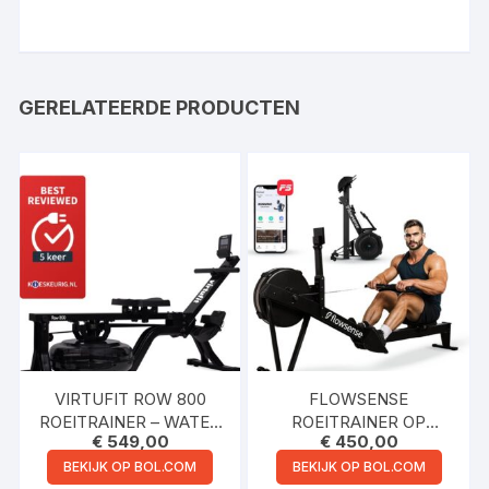
GERELATEERDE PRODUCTEN
VIRTUFIT ROW 800
FLOWSENSE
ROEITRAINER – WATER
ROEITRAINER OP
€
549,00
€
450,00
RESISTANCE –
LUCHTWEERSTAND –
INKLAPBAAR –
PROFESSIONELE
BEKIJK OP BOL.COM
BEKIJK OP BOL.COM