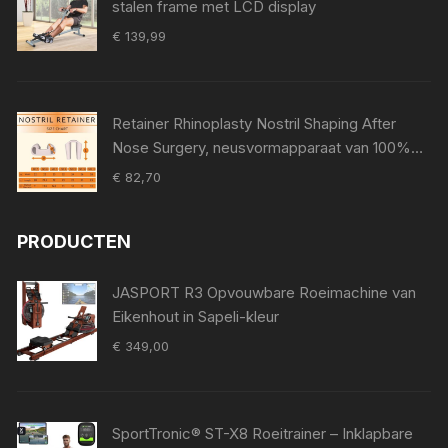
stalen frame met LCD display
€
139,99
Retainer Rhinoplasty Nostril Shaping After
Nose Surgery, neusvormapparaat van 100%
medische siliconen, neuspad voor Surgery,
€
82,70
Nostril Support Device (8)
PRODUCTEN
JASPORT R3 Opvouwbare Roeimachine van
Eikenhout in Sapeli-kleur
€
349,00
SportTronic® ST-X8 Roeitrainer – Inklapbare