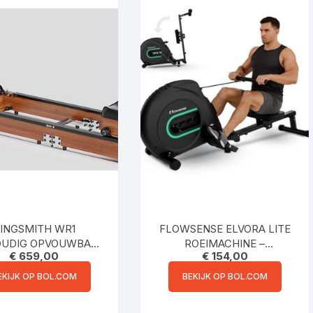
INGSMITH WR1
FLOWSENSE ELVORA LITE
OUDIG OPVOUWBARE
ROEIMACHINE –
€
659,00
€
154,00
IMACHINE ZWART
INKLAPBAAR
ROEIAPPARAAT –
EKIJK OP BOL.COM
BEKIJK OP BOL.COM
ELASTISCHE WEERSTAND –
LCD DISPLAY – STIL &