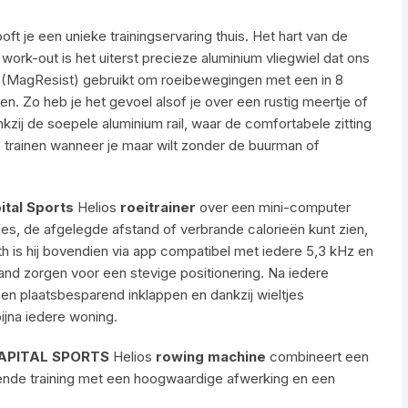
oft je een unieke trainingservaring thuis. Het hart van de
rk-out is het uiterst precieze aluminium vliegwiel dat ons
MagResist) gebruikt om roeibewegingen met een in 8
. Zo heb je het gevoel alsof je over een rustig meertje of
kzij de soepele aluminium rail, waar de comfortabele zitting
 je trainen wanneer je maar wilt zonder de buurman of
ital Sports
Helios
roeitrainer
over een mini-computer
ties, de afgelegde afstand of verbrande calorieën kunt zien,
th is hij bovendien via app compatibel met iedere 5,3 kHz en
and zorgen voor een stevige positionering. Na iedere
 en plaatsbesparend inklappen en dankzij wieltjes
bijna iedere woning.
APITAL SPORTS
Helios
rowing machine
combineert een
mende training met een hoogwaardige afwerking en een