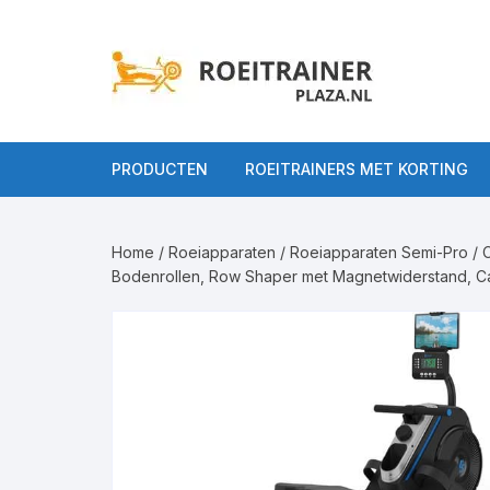
Ga
naar
inhoud
PRODUCTEN
ROEITRAINERS MET KORTING
Alle Roeitrainers
Home
/
Roeiapparaten
/
Roeiapparaten Semi-Pro
/ 
Roeitrainers op
Roeiappar
Bodenrollen, Row Shaper met Magnetwiderstand, Car
gebruiksniveau
Roeiappara