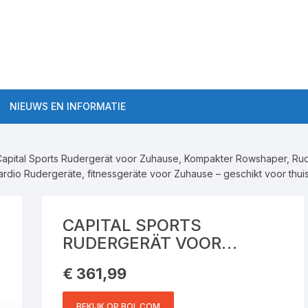
NIEUWS EN INFORMATIE
Algemene roeitrainer
informatie
Capital Sports Rudergerät voor Zuhause, Kompakter Rowshaper, Rud
aten Semi-Pro
dio Rudergeräte, fitnessgeräte voor Zuhause – geschikt voor thuis
Roeitrainer Workouts
ten Pro
Roeitrainers
CAPITAL SPORTS
RUDERGERÄT VOOR
Roeitrainer kopen tips
ZUHAUSE, KOMPAKTER
€
361,99
ROWSHAPER,
RUDERGERÄT KLAPPBAR
BEKIJK OP BOL.COM