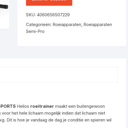
MET 8 STUFEN, LCD
MONITOR, BODENROLLEN,
SKU:
4060656507229
ROW SHAPER MET
MAGNETWIDERSTAND,
Categorieën:
Roeiapparaten
,
Roeiapparaten
CARDIO RUDERGERÄTE,
Semi-Pro
FITNESSGERÄTE VOOR
ZUHAUSE – GESCHIKT
VOOR THUISFITNESS EN
SPORTSCHOOLGEBRUI
SPORTS
Helios
roeitrainer
maakt een buitengewoon
voor het hele lichaam mogelijk indien dat lichaam niet
g. Dit is hoe je vandaag de dag je conditie en spieren wil