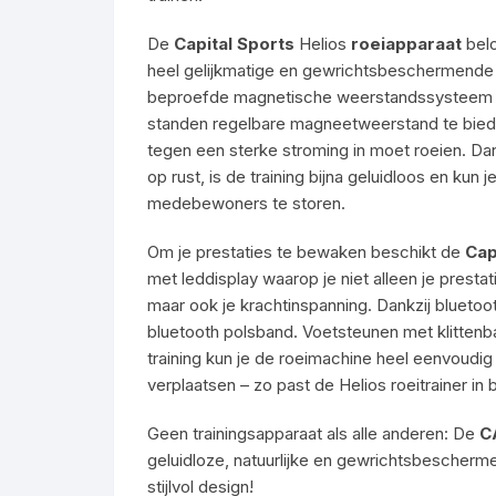
De
Capital Sports
Helios
roeiapparaat
belo
heel gelijkmatige en gewrichtsbeschermende wo
beproefde magnetische weerstandssysteem (
standen regelbare magneetweerstand te bieden
tegen een sterke stroming in moet roeien. Dan
op rust, is de training bijna geluidloos en kun
medebewoners te storen.
Om je prestaties te bewaken beschikt de
Cap
met leddisplay waarop je niet alleen je presta
maar ook je krachtinspanning. Dankzij bluetoo
bluetooth polsband. Voetsteunen met klittenb
training kun je de roeimachine heel eenvoudig
verplaatsen – zo past de Helios roeitrainer in 
Geen trainingsapparaat als alle anderen: De
C
geluidloze, natuurlijke en gewrichtsbescher
stijlvol design!