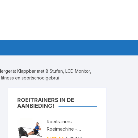
ergerät Klappbar met 8 Stufen, LCD Monitor,
fitness en sportschoolgebrui
ROEITRAINERS IN DE
AANBIEDING!
Roeitrainers -
Roeimachine -
Roeiapparaat -
Oorspronkelijke
Huidige