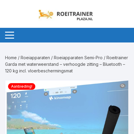
Ga
naar
inhoud
Home
/
Roeiapparaten
/
Roeiapparaten Semi-Pro
/ Roeitrainer
Garda met waterweerstand – verhoogde zitting – Bluetooth –
120 kg incl. vloerbeschermingsmat
Aanbieding!