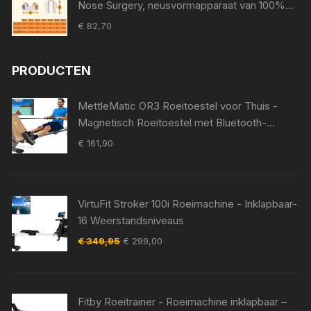
Nose Surgery, neusvormapparaat van 100%
medische siliconen, neuspad voor Surgery,
€
82,70
Nostril Support Device (8)
PRODUCTEN
MettleMatic OR3 Roeitoestel voor Thuis -
Magnetisch Roeitoestel met Bluetooth-
Monitor - 16 Weerstandsniveaus - Compact -
€
161,90
150 kg Gewichtscapaciteit - Verticale Opslag
VirtuFit Stroker 100i Roeimachine - Inklapbaar-
16 Weerstandsniveaus
Oorspronkelijke
Huidige
€
349,95
€
299,00
prijs
prijs
was:
is:
€ 349,95.
€ 299,00.
Fitby Roeitrainer - Roeimachine inklapbaar –