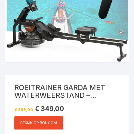
ROEITRAINER GARDA MET
WATERWEERSTAND –
VERHOOGDE ZITTING –
Oorspronkelijke
Huidige
€
349,00
BLUETOOTH – 120 KG INCL.
€
389,00
prijs
prijs
was:
is:
VLOERBESCHERMINGSMAT
€ 389,00.
€ 349,00.
BEKIJK OP BOL.COM