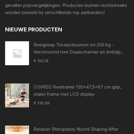
gevallen prijsvergelijkingen. Producten kunnen rechtstreeks
worden besteld bij verschillende top aanbieders!
NIEUWE PRODUCTEN
Roeigreep Tricepstouwset tot 200 kg -
Verchroomd met Draaischarnier en Antislip
Grip voor Krachttraining
€
100,18
COVREO Roeitrainer 130x47,5x67 cm grijs,
stalen frame met LCD display
€
139,99
Retainer Rhinoplasty Nostril Shaping After