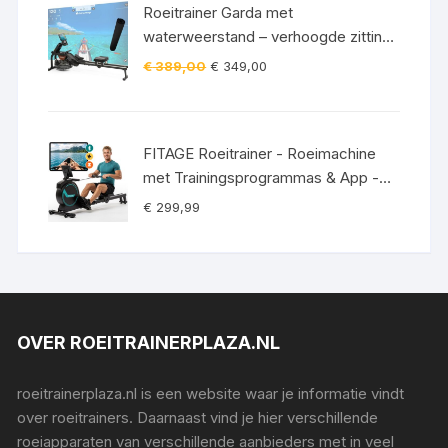
Roeitrainer Garda met
waterweerstand – verhoogde zitting
– Bluetooth – 120 kg incl.
Oorspronkelijke
Huidige
€
389,00
€
349,00
vloerbeschermingsmat
prijs
prijs
was:
is:
€ 389,00.
€ 349,00.
FITAGE Roeitrainer - Roeimachine
met Trainingsprogrammas & App -
Inklapbaar Roeiapparaat met 16
€
299,99
Weerstandniveaus - Roeitrainers
OVER ROEITRAINERPLAZA.NL
roeitrainerplaza.nl is een website waar je informatie vindt
over roeitrainers. Daarnaast vind je hier verschillende
roeiapparaten van verschillende aanbieders met in veel