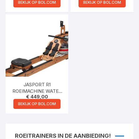
WEERSTANDSNIVEAUS
16
BEKIJK OP BOL.COM
BEKIJK OP BOL.COM
was:
is:
€ 209,99.
€ 149,9
– ROEIAPPARAAT
WEERSTANDSNIVEAUS
– ROEIMACHINE VOOR
THUIS – ROEITRAINERS
– MET LCD SCHERM –
OPKLAPBAAR –
HOMETRAINER – MET
TABLET HOUDER –
ROEITOESTEL INCL.
TRANSPORTWIELEN –
THUISTRAINING
JASPORT R1
ROEIMACHINE WATER
€
449,00
(NATUUR)
BEKIJK OP BOL.COM
ROEITRAINERS IN DE AANBIEDING!