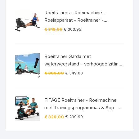
Roeitrainers - Roeimachine -
Roeiapparaat - Roeitrainer -
Crosstrainer - Inklapbaar - Zwart
Oorspronkelijke
Huidige
€
319,95
€
303,95
prijs
prijs
was:
is:
€ 319,95.
€ 303,95.
Roeitrainer Garda met
waterweerstand – verhoogde zitting
– Bluetooth – 120 kg incl.
Oorspronkelijke
Huidige
€
389,00
€
349,00
vloerbeschermingsmat
prijs
prijs
was:
is:
€ 389,00.
€ 349,00.
FITAGE Roeitrainer - Roeimachine
met Trainingsprogrammas & App -
Inklapbaar Roeiapparaat met 16
Oorspronkelijke
Huidige
€
329,00
€
299,99
Weerstandniveaus - Roeitrainers
prijs
prijs
was:
is:
€ 329,00.
€ 299,99.