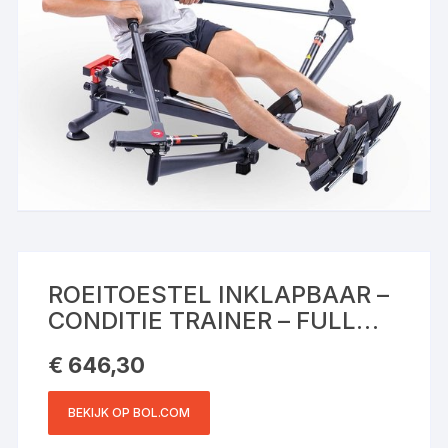
ROEITOESTEL INKLAPBAAR –
CONDITIE TRAINER – FULL
BODY WORKOUT – 12
€
646,30
WEERSTANDSNIVEAUS – LCD
COMPUTER – ZWART
BEKIJK OP BOL.COM