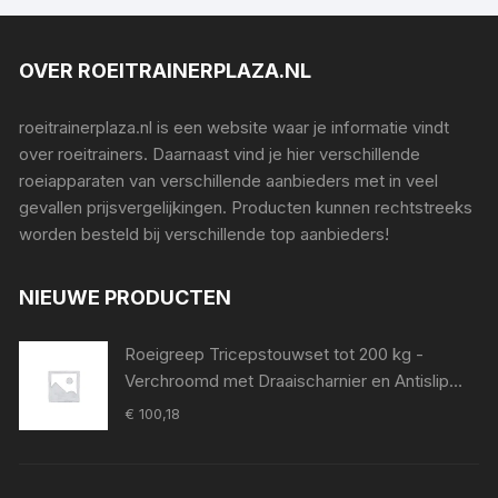
OVER ROEITRAINERPLAZA.NL
roeitrainerplaza.nl is een website waar je informatie vindt
over roeitrainers. Daarnaast vind je hier verschillende
roeiapparaten van verschillende aanbieders met in veel
gevallen prijsvergelijkingen. Producten kunnen rechtstreeks
worden besteld bij verschillende top aanbieders!
NIEUWE PRODUCTEN
Roeigreep Tricepstouwset tot 200 kg -
Verchroomd met Draaischarnier en Antislip
Grip voor Krachttraining
€
100,18