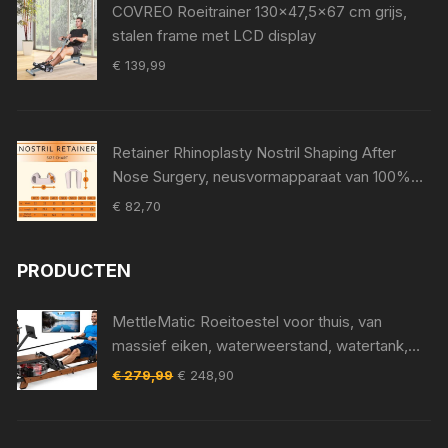
COVREO Roeitrainer 130x47,5x67 cm grijs,
stalen frame met LCD display
€
139,99
Retainer Rhinoplasty Nostril Shaping After
Nose Surgery, neusvormapparaat van 100%
medische siliconen, neuspad voor Surgery,
€
82,70
Nostril Support Device (8)
PRODUCTEN
MettleMatic Roeitoestel voor thuis, van
massief eiken, waterweerstand, watertank,
bluetooth-monitor, 180kg draagver
Oorspronkelijke
Huidige
€
279,99
€
248,90
prijs
prijs
was:
is:
€ 279,99.
€ 248,90.