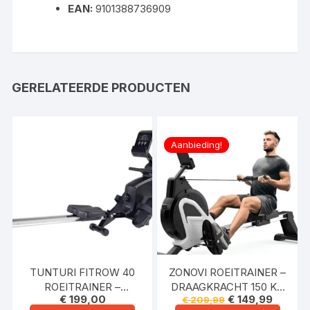
EAN:
9101388736909
GERELATEERDE PRODUCTEN
Aanbieding!
TUNTURI FITROW 40
ZONOVI ROEITRAINER –
ROEITRAINER –
DRAAGKRACHT 150 KG
Oorspronkelijke
Huidige
€
199,00
€
149,99
€
209,99
ROEIMACHINE MET 8
– ROEIAPPARAAT MET
prijs
prijs