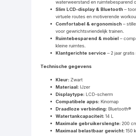
waterweerstand en ruimtebesparend 
Slim LCD-display & Bluetooth
– too
virtuele routes en motiverende workou
Comfortabel & ergonomisch
– still
voor gewrichtsvriendelijk trainen.
Ruimtebesparend & mobiel
– compa
kleine ruimtes.
Klantgerichte service
– 2 jaar grati
Technische gegevens
Kleur:
Zwart
Materiaal:
IJzer
Displaytype:
LCD-scherm
Compatibele apps:
Kinomap
Draadloze verbinding:
Bluetooth®
Watertankcapaciteit:
14 L
Maximale gebruikerslengte:
200 c
Maximaal belastbaar gewicht:
150 