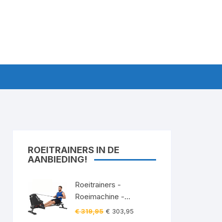
ROEITRAINERS IN DE
AANBIEDING!
Roeitrainers -
Roeimachine -
Roeiapparaat -
Oorspronkelijke
Huidige
€
319,95
€
303,95
Roeitrainer -