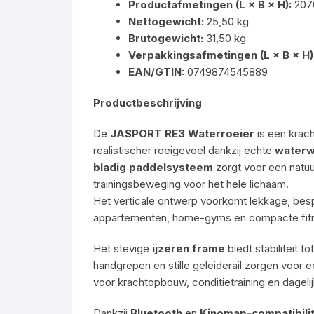
Productafmetingen (L × B × H):
207
Nettogewicht:
25,50 kg
Brutogewicht:
31,50 kg
Verpakkingsafmetingen (L × B × H)
EAN/GTIN:
0749874545889
Productbeschrijving
De
JASPORT RE3 Waterroeier
is een krach
realistischer roeigevoel dankzij echte
waterw
bladig paddelsysteem
zorgt voor een natuu
trainingsbeweging voor het hele lichaam.
Het verticale ontwerp voorkomt lekkage, besp
appartementen, home-gyms en compacte fitn
Het stevige
ijzeren frame
biedt stabiliteit to
handgrepen en stille geleiderail zorgen voor e
voor krachtopbouw, conditietraining en dagelij
Dankzij
Bluetooth
en
Kinomap-compatibilit