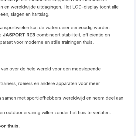
en en wereldwijde uitdagingen. Het LCD-display toont alle
ieën, slagen en hartslag.
transportwielen kan de waterroeier eenvoudig worden
De
JASPORT RE3
combineert stabiliteit, efficiëntie en
pparaat voor moderne en stille trainingen thuis.
es van over de hele wereld voor een meeslepende
rainers, roeiers en andere apparaten voor meer
rain samen met sportliefhebbers wereldwijd en neem deel aan
een outdoor ervaring willen zonder het huis te verlaten.
or thuis.