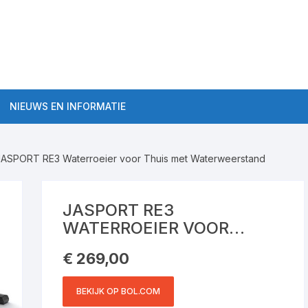
NIEUWS EN INFORMATIE
Algemene roeitrainer
informatie
JASPORT RE3 Waterroeier voor Thuis met Waterweerstand
aten Semi-Pro
Roeitrainer Workouts
ten Pro
JASPORT RE3
Roeitrainers
WATERROEIER VOOR
THUIS MET
Roeitrainer kopen tips
€
269,00
WATERWEERSTAND
BEKIJK OP BOL.COM