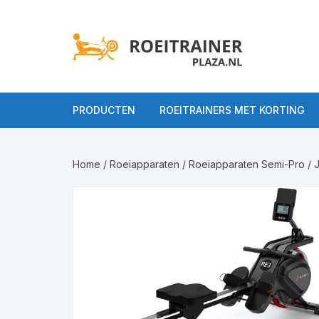
Ga
naar
inhoud
PRODUCTEN
ROEITRAINERS MET KORTING
Alle Roeitrainers
Home
/
Roeiapparaten
/
Roeiapparaten Semi-Pro
/ 
Roeitrainers op
Roeiappar
gebruiksniveau
Roeiappara