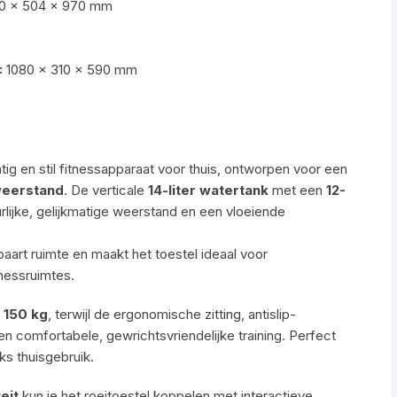
0 × 504 × 970 mm
:
1080 × 310 × 590 mm
tig en stil fitnessapparaat voor thuis, ontworpen voor een
eerstand
. De verticale
14-liter watertank
met een
12-
rlijke, gelijkmatige weerstand en een vloeiende
aart ruimte en maakt het toestel ideaal voor
essruimtes.
t
150 kg
, terwijl de ergonomische zitting, antislip-
en comfortabele, gewrichtsvriendelijke training. Perfect
ks thuisgebruik.
eit
kun je het roeitoestel koppelen met interactieve