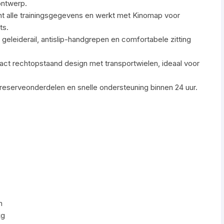
ontwerp.
nt alle trainingsgegevens en werkt met Kinomap voor
ts.
e geleiderail, antislip-handgrepen en comfortabele zitting
ct rechtopstaand design met transportwielen, ideaal voor
s reserveonderdelen en snelle ondersteuning binnen 24 uur.
m
kg