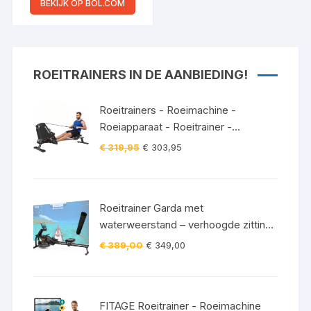
INKLAPBAAR
BEKIJK OP BOL.COM
WATERWEERSTAND
ROEIAPPARAAT –
ROEIMACHINE HOUT –
MAX 140KG –
ROEITRAINERS IN DE AANBIEDING!
GELUIDSSTIL (15 DB) –
GEMAKKELIJKE
MONTAGE
Roeitrainers - Roeimachine -
Roeiapparaat - Roeitrainer -
Crosstrainer - Inklapbaar - Zwart
Oorspronkelijke
Huidige
€
319,95
€
303,95
prijs
prijs
was:
is:
€ 319,95.
€ 303,95.
Roeitrainer Garda met
waterweerstand – verhoogde zitting
– Bluetooth – 120 kg incl.
Oorspronkelijke
Huidige
€
389,00
€
349,00
vloerbeschermingsmat
prijs
prijs
was:
is:
€ 389,00.
€ 349,00.
FITAGE Roeitrainer - Roeimachine