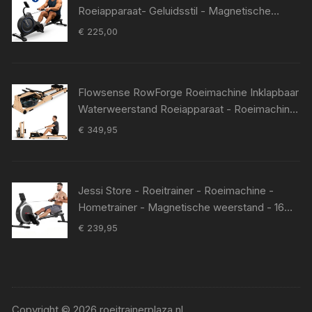
Roeiapparaat- Geluidsstil - Magnetische
Roeitrainer - Roeitrainers - 16
€
225,00
Weerstandniveaus - LCD Monitor
Flowsense RowForge Roeimachine Inklapbaar
Waterweerstand Roeiapparaat - Roeimachine
Hout - Max 140KG - Geluidsstil (15 dB) -
€
349,95
Gemakkelijke Montage
Jessi Store - Roeitrainer - Roeimachine -
Hometrainer - Magnetische weerstand - 16
niveaus - 150 kg - LCD display -
€
239,95
163x67x49cm
Copyright © 2026 roeitrainerplaza.nl