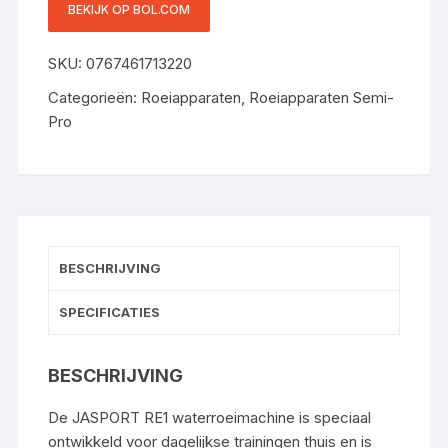
BEKIJK OP BOL.COM
RAILSYSTEEM, BELASTBAAR
TOT 150 KG,
SKU:
0767461713220
RUIMTEBESPAREND
Categorieën:
Roeiapparaten
,
Roeiapparaten Semi-
Pro
BESCHRIJVING
SPECIFICATIES
BESCHRIJVING
De JASPORT RE1 waterroeimachine is speciaal
ontwikkeld voor dagelijkse trainingen thuis en is