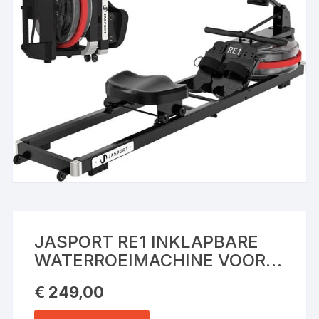
JASPORT RE1 INKLAPBARE
WATERROEIMACHINE VOOR
THUIS – 14 L WATERTANK,
€
249,00
COMPATIBEL MET KINOMAP,
LCD-DISPLAY, STIL DUBBEL