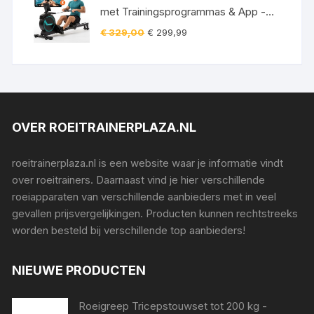
met Trainingsprogrammas & App -
Inklapbaar Roeiapparaat met 16
Oorspronkelijke
Huidige
€
329,00
€
299,99
Weerstandniveaus - Roeitrainers
prijs
prijs
was:
is:
€ 329,00.
€ 299,99.
OVER ROEITRAINERPLAZA.NL
roeitrainerplaza.nl is een website waar je informatie vindt
over roeitrainers. Daarnaast vind je hier verschillende
roeiapparaten van verschillende aanbieders met in veel
gevallen prijsvergelijkingen. Producten kunnen rechtstreeks
worden besteld bij verschillende top aanbieders!
NIEUWE PRODUCTEN
Roeigreep Tricepstouwset tot 200 kg -