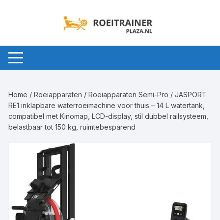
Ga
naar
inhoud
Home
/
Roeiapparaten
/
Roeiapparaten Semi-Pro
/ JASPORT
RE1 inklapbare waterroeimachine voor thuis – 14 L watertank,
compatibel met Kinomap, LCD-display, stil dubbel railsysteem,
belastbaar tot 150 kg, ruimtebesparend