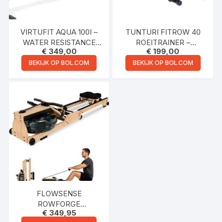
VIRTUFIT AQUA 100I –
TUNTURI FITROW 40
WATER RESISTANCE
ROEITRAINER –
€
349,00
€
199,00
ROEIMACHINE –
ROEIMACHINE MET 8
OPKLAPBAAR MODEL –
WEERSTANDSNIVEAUS
BEKIJK OP BOL.COM
BEKIJK OP BOL.COM
MET
– ROEIAPPARAAT
HARTSLAGFUNCTIE –
KINOMAP & FITSHOW
APP – FULL-BODY
WORKOUT –
ROEITRAINER VOOR
THUIS
FLOWSENSE
ROWFORGE
€
349,95
ROEIMACHINE