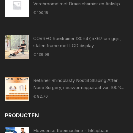
Verchroomd met Draaischarnier en Antislip
Grip voor Krachttraining
€
100,18
COVREO Roeitrainer 130x47,5x67 cm grijs,
stalen frame met LCD display
€
139,99
Retainer Rhinoplasty Nostril Shaping After
Nose Surgery, neusvormapparaat van 100%
medische siliconen, neuspad voor Surgery,
€
82,70
Nostril Support Device (8)
PRODUCTEN
Flowsense Roeimachine - Inklapbaar