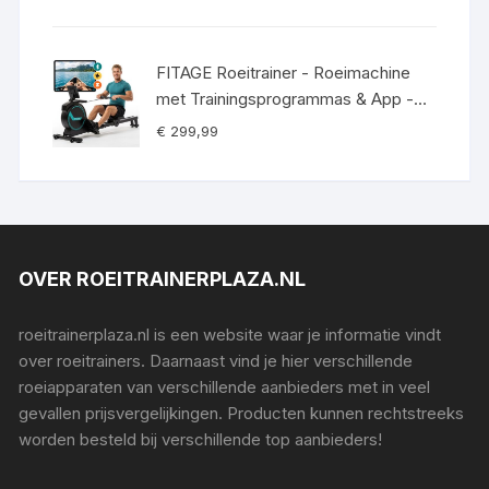
prijs
prijs
was:
is:
€ 389,00.
€ 349,00.
FITAGE Roeitrainer - Roeimachine
met Trainingsprogrammas & App -
Inklapbaar Roeiapparaat met 16
€
299,99
Weerstandniveaus - Roeitrainers
OVER ROEITRAINERPLAZA.NL
roeitrainerplaza.nl is een website waar je informatie vindt
over roeitrainers. Daarnaast vind je hier verschillende
roeiapparaten van verschillende aanbieders met in veel
gevallen prijsvergelijkingen. Producten kunnen rechtstreeks
worden besteld bij verschillende top aanbieders!