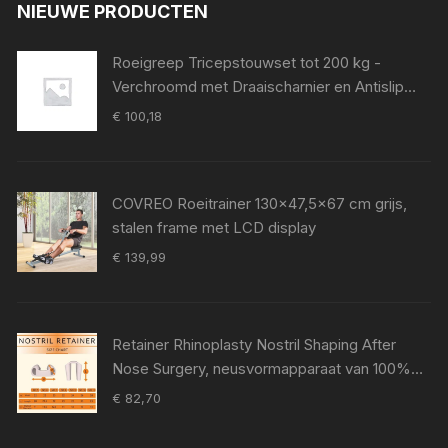
NIEUWE PRODUCTEN
Roeigreep Tricepstouwset tot 200 kg -
Verchroomd met Draaischarnier en Antislip
Grip voor Krachttraining
€
100,18
COVREO Roeitrainer 130x47,5x67 cm grijs,
stalen frame met LCD display
€
139,99
Retainer Rhinoplasty Nostril Shaping After
Nose Surgery, neusvormapparaat van 100%
medische siliconen, neuspad voor Surgery,
€
82,70
Nostril Support Device (8)