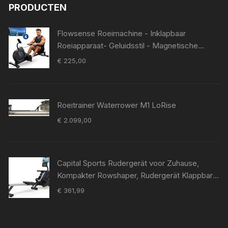
PRODUCTEN
Flowsense Roeimachine - Inklapbaar
Roeiapparaat- Geluidsstil - Magnetische
Roeitrainer - Roeitrainers - 16
€
225,00
Weerstandniveaus - LCD Monitor
Roeitrainer Waterrower M1 LoRise
€
2.099,00
Capital Sports Rudergerät voor Zuhause,
Kompakter Rowshaper, Rudergerät Klappbar
met 8 Stufen, LCD Monitor, Bodenrollen, Row
€
361,99
Shaper met Magnetwiderstand, Cardio
Rudergeräte, fitnessgeräte voor Zuhause –
geschikt voor thuisfitness en