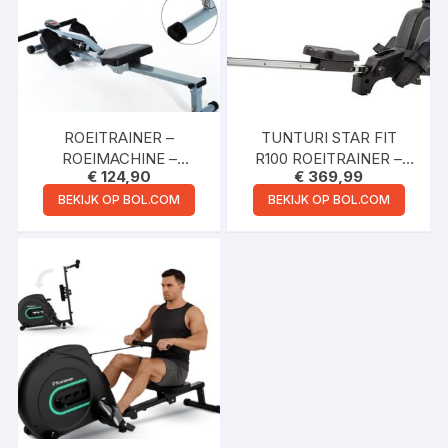
ROEITRAINER –
TUNTURI STAR FIT
ROEIMACHINE –
R100 ROEITRAINER –
€
124,90
€
369,99
ROEIAPPARAAT –
ROEIMACHINE MET 24
ROEITRAINER FITNESS
WEERSTANDSNIVEAUS
BEKIJK OP BOL.COM
BEKIJK OP BOL.COM
– ROEITRAINERS
– ROEIAPPARAAT VOOR
THUIS – OPKLAPBAAR
– KLEUR: ZWART