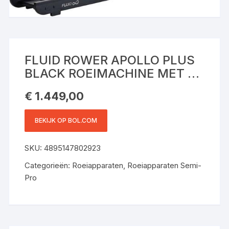
FLUID ROWER APOLLO PLUS
BLACK ROEIMACHINE MET 4
WEERSTANDEN –
€
1.449,00
ROEIAPPARAAT VOOR THUIS
– VERSTELBAAR – WATER
BEKIJK OP BOL.COM
WEERSTAND – INCLUSIEF
HARTSLAGFUNCTIE
SKU:
4895147802923
Categorieën:
Roeiapparaten
,
Roeiapparaten Semi-
Pro