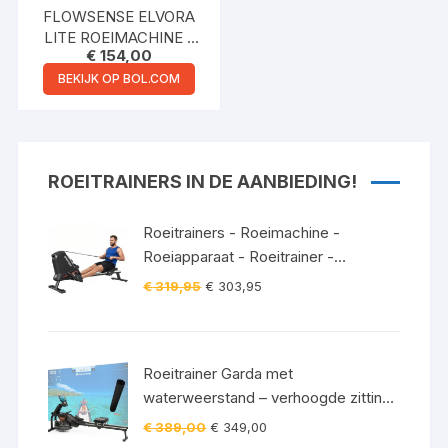
FLOWSENSE ELVORA
LITE ROEIMACHINE –
€
154,00
INKLAPBAAR
ROEIAPPARAAT –
BEKIJK OP BOL.COM
ELASTISCHE
WEERSTAND – LCD
DISPLAY – STIL &
COMPACT – VOOR
ROEITRAINERS IN DE AANBIEDING!
GEBRUIKERS TOT 200
CM / 115 KG – THUIS
FITNESS ROEITRAINER
Roeitrainers - Roeimachine -
Roeiapparaat - Roeitrainer -
Crosstrainer - Inklapbaar - Zwart
Oorspronkelijke
Huidige
€
319,95
€
303,95
prijs
prijs
was:
is:
€ 319,95.
€ 303,95.
Roeitrainer Garda met
waterweerstand – verhoogde zitting
– Bluetooth – 120 kg incl.
Oorspronkelijke
Huidige
€
389,00
€
349,00
vloerbeschermingsmat