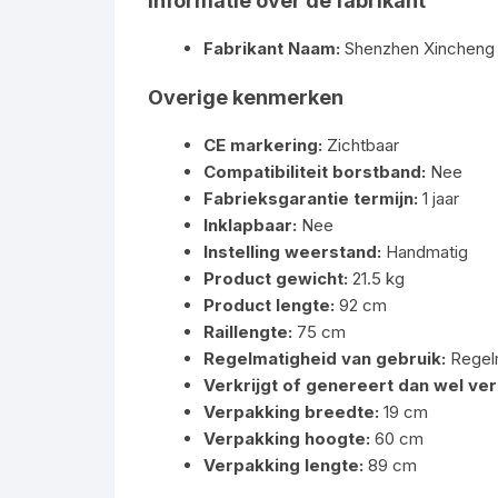
Informatie over de fabrikant
Fabrikant Naam:
Shenzhen Xincheng 
Overige kenmerken
CE markering:
Zichtbaar
Compatibiliteit borstband:
Nee
Fabrieksgarantie termijn:
1 jaar
Inklapbaar:
Nee
Instelling weerstand:
Handmatig
Product gewicht:
21.5 kg
Product lengte:
92 cm
Raillengte:
75 cm
Regelmatigheid van gebruik:
Regel
Verkrijgt of genereert dan wel ver
Verpakking breedte:
19 cm
Verpakking hoogte:
60 cm
Verpakking lengte:
89 cm