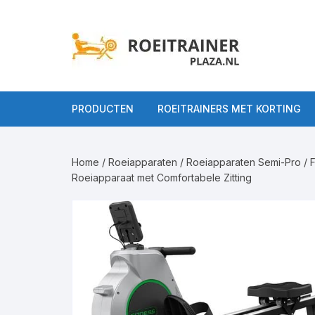
Ga
naar
inhoud
PRODUCTEN
ROEITRAINERS MET KORTING
Alle Roeitrainers
Home
/
Roeiapparaten
/
Roeiapparaten Semi-Pro
/ 
Roeitrainers op
Roeiappar
Roeiapparaat met Comfortabele Zitting
gebruiksniveau
Roeiappara