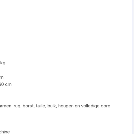
 kg
cm
 60 cm
rmen, rug, borst, taille, buik, heupen en volledige core
chine