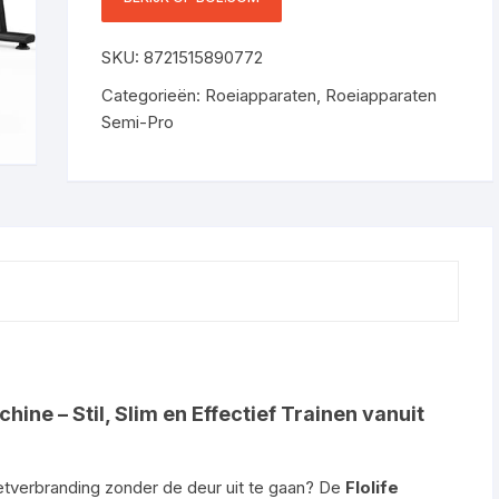
BLUETOOTH APP, LCD
DISPLAY, STIL
SKU:
8721515890772
ROEIAPPARAAT MET
COMFORTABELE ZITTING
Categorieën:
Roeiapparaten
,
Roeiapparaten
Semi-Pro
ne – Stil, Slim en Effectief Trainen vanuit
 vetverbranding zonder de deur uit te gaan? De
Flolife