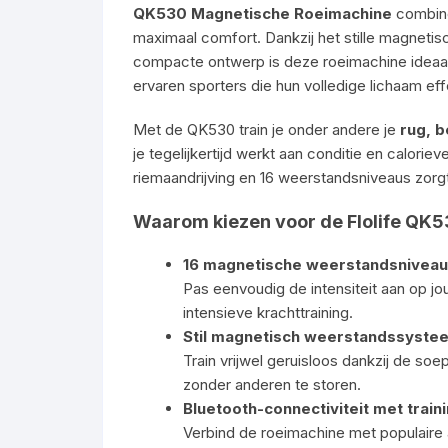
QK530 Magnetische Roeimachine
combine
maximaal comfort. Dankzij het stille magneti
compacte ontwerp is deze roeimachine ideaal
ervaren sporters die hun volledige lichaam effe
Met de QK530 train je onder andere je
rug, b
je tegelijkertijd werkt aan conditie en calori
riemaandrijving en 16 weerstandsniveaus zorgt 
Waarom kiezen voor de Flolife QK
16 magnetische weerstandsnivea
Pas eenvoudig de intensiteit aan op jou
intensieve krachttraining.
Stil magnetisch weerstandssyste
Train vrijwel geruisloos dankzij de soe
zonder anderen te storen.
Bluetooth-connectiviteit met trai
Verbind de roeimachine met populaire