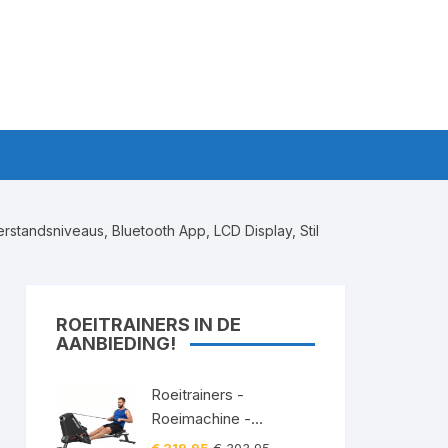
rstandsniveaus, Bluetooth App, LCD Display, Stil
ROEITRAINERS IN DE
AANBIEDING!
Roeitrainers -
Roeimachine -
Roeiapparaat -
Oorspronkelijke
Huidige