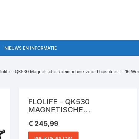
NIEUWS EN INFORMATIE
Algemene roeitrainer
informatie
Flolife – QK530 Magnetische Roeimachine voor Thuisfitness – 16 Wee
aten Semi-Pro
Roeitrainer Workouts
ten Pro
Roeitrainers
FLOLIFE – QK530
MAGNETISCHE
Roeitrainer kopen tips
ROEIMACHINE VOOR
€
245,99
THUISFITNESS – 16
WEERSTANDSNIVEAUS,
BEKIJK OP BOL.COM