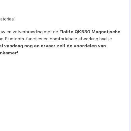
teriaal
ouw en vetverbranding met de
Flolife QK530 Magnetische
imme Bluetooth-functies en comfortabele afwerking haal je
el vandaag nog en ervaar zelf de voordelen van
onkamer!