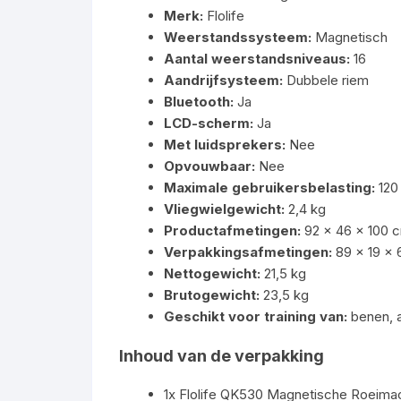
Merk:
Flolife
Weerstandssysteem:
Magnetisch
Aantal weerstandsniveaus:
16
Aandrijfsysteem:
Dubbele riem
Bluetooth:
Ja
LCD-scherm:
Ja
Met luidsprekers:
Nee
Opvouwbaar:
Nee
Maximale gebruikersbelasting:
120
Vliegwielgewicht:
2,4 kg
Productafmetingen:
92 x 46 x 100 
Verpakkingsafmetingen:
89 x 19 x
Nettogewicht:
21,5 kg
Brutogewicht:
23,5 kg
Geschikt voor training van:
benen, a
Inhoud van de verpakking
1x Flolife QK530 Magnetische Roeima