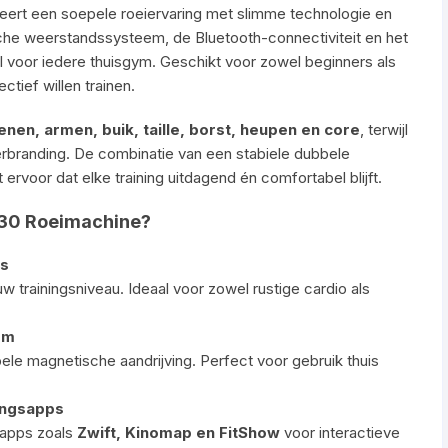
ert een soepele roeiervaring met slimme technologie en
sche weerstandssysteem, de Bluetooth-connectiviteit en het
 voor iedere thuisgym. Geschikt voor zowel beginners als
ctief willen trainen.
enen, armen, buik, taille, borst, heupen en core
, terwijl
everbranding. De combinatie van een stabiele dubbele
ervoor dat elke training uitdagend én comfortabel blijft.
530 Roeimachine?
us
w trainingsniveau. Ideaal voor zowel rustige cardio als
em
pele magnetische aandrijving. Perfect voor gebruik thuis
ningsapps
 apps zoals
Zwift, Kinomap en FitShow
voor interactieve