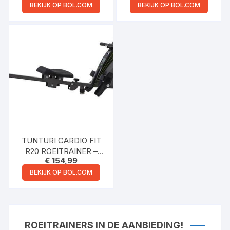
– INCL.
– INKLAPBAAR
BEKIJK OP BOL.COM
BEKIJK OP BOL.COM
TRAININGSCOMPUTER
ROEIAPPARAAT – 16
– INKLAPBAAR
WEERSTANDSNIVEAUS
– LUCHTWEERSTAND
TUNTURI CARDIO FIT
R20 ROEITRAINER –
€
154,99
INKLAPBAAR –
ROEIMACHINE MET 4
BEKIJK OP BOL.COM
WEERSTANDSNIVEAUS
– ROEIAPPARAAT VOOR
THUIS – OPKLAPBAAR
ROEITRAINERS IN DE AANBIEDING!