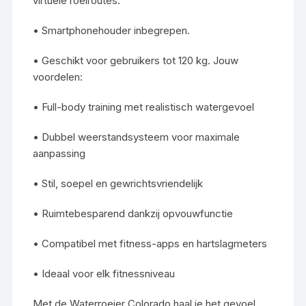
virtuele roei­routes.
• Smartphonehouder inbegrepen.
• Geschikt voor gebruikers tot 120 kg. Jouw
voordelen:
• Full-body training met realistisch watergevoel
• Dubbel weerstandsysteem voor maximale
aanpassing
• Stil, soepel en gewrichtsvriendelijk
• Ruimtebesparend dankzij opvouwfunctie
• Compatibel met fitness-apps en hartslagmeters
• Ideaal voor elk fitnessniveau
Met de Waterroeier Colorado haal je het gevoel