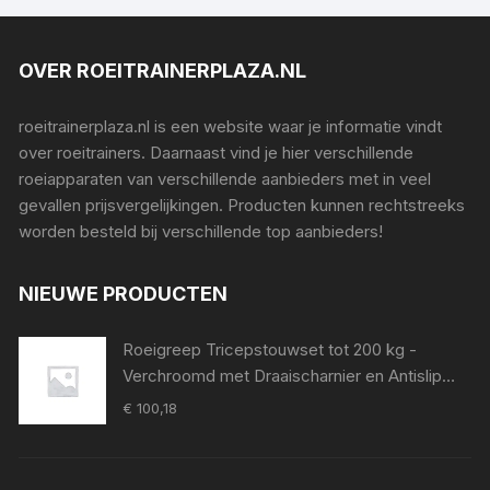
OVER ROEITRAINERPLAZA.NL
roeitrainerplaza.nl is een website waar je informatie vindt
over roeitrainers. Daarnaast vind je hier verschillende
roeiapparaten van verschillende aanbieders met in veel
gevallen prijsvergelijkingen. Producten kunnen rechtstreeks
worden besteld bij verschillende top aanbieders!
NIEUWE PRODUCTEN
Roeigreep Tricepstouwset tot 200 kg -
Verchroomd met Draaischarnier en Antislip
Grip voor Krachttraining
€
100,18