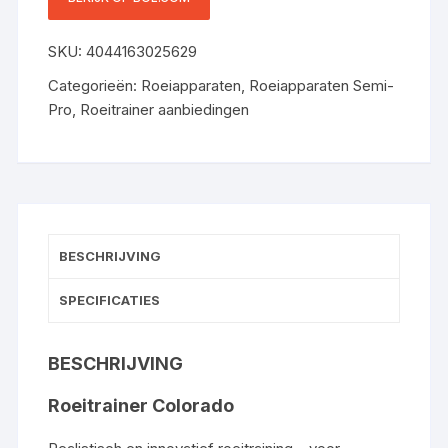
WATER-MAGNEETSYSTEEM,
KINOMAP, BLUETOOTH,
SKU:
4044163025629
HOUTEN
Categorieën:
Roeiapparaten
,
Roeiapparaten Semi-
Pro
,
Roeitrainer aanbiedingen
BESCHRIJVING
SPECIFICATIES
BESCHRIJVING
Roeitrainer Colorado