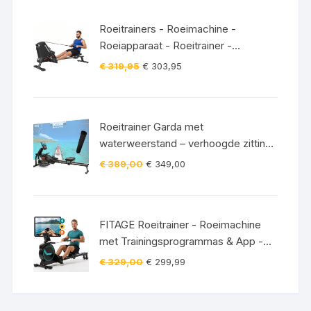
Roeitrainers - Roeimachine -
Roeiapparaat - Roeitrainer -
Crosstrainer - Inklapbaar - Zwart
Oorspronkelijke
Huidige
€
319,95
€
303,95
prijs
prijs
was:
is:
€ 319,95.
€ 303,95.
Roeitrainer Garda met
waterweerstand – verhoogde zitting
– Bluetooth – 120 kg incl.
Oorspronkelijke
Huidige
€
389,00
€
349,00
vloerbeschermingsmat
prijs
prijs
was:
is:
€ 389,00.
€ 349,00.
FITAGE Roeitrainer - Roeimachine
met Trainingsprogrammas & App -
Inklapbaar Roeiapparaat met 16
Oorspronkelijke
Huidige
€
329,00
€
299,99
Weerstandniveaus - Roeitrainers
prijs
prijs
was:
is:
€ 329,00.
€ 299,99.