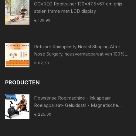
COVREO Roeitrainer 130x47,5x67 cm grijs,
stalen frame met LCD display
€
139,99
Retainer Rhinoplasty Nostril Shaping After
Nose Surgery, neusvormapparaat van 100%
medische siliconen, neuspad voor Surgery,
€
82,70
Nostril Support Device (8)
PRODUCTEN
Flowsense Roeimachine - Inklapbaar
Roeiapparaat- Geluidsstil - Magnetische
Roeitrainer - Roeitrainers - 16
€
225,00
Weerstandniveaus - LCD Monitor