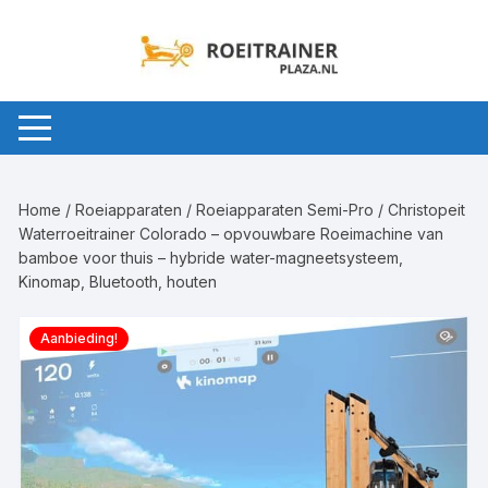
Ga
naar
inhoud
Home
/
Roeiapparaten
/
Roeiapparaten Semi-Pro
/ Christopeit
Waterroeitrainer Colorado – opvouwbare Roeimachine van
bamboe voor thuis – hybride water-magneetsysteem,
Kinomap, Bluetooth, houten
Aanbieding!