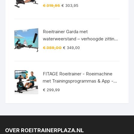
Crosstrainer - Inklapbaar - Zwart
Oorspronkelijke
Huidige
€
319,95
€
303,95
prijs
prijs
was:
is:
€ 319,95.
€ 303,95.
Roeitrainer Garda met
waterweerstand – verhoogde zitting
– Bluetooth – 120 kg incl.
Oorspronkelijke
Huidige
€
389,00
€
349,00
vloerbeschermingsmat
prijs
prijs
was:
is:
€ 389,00.
€ 349,00.
FITAGE Roeitrainer - Roeimachine
met Trainingsprogrammas & App -
Inklapbaar Roeiapparaat met 16
€
299,99
Weerstandniveaus - Roeitrainers
OVER ROEITRAINERPLAZA.NL