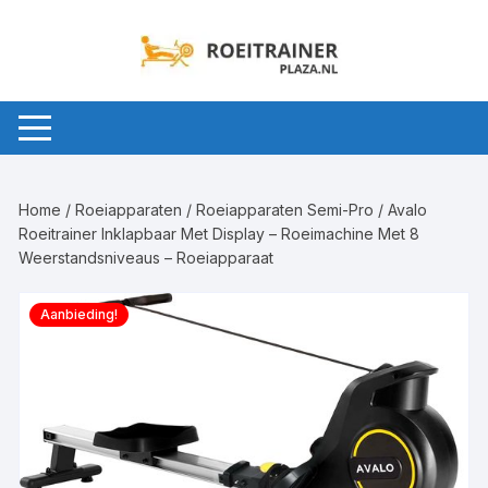
Ga
naar
inhoud
Home
/
Roeiapparaten
/
Roeiapparaten Semi-Pro
/ Avalo
Roeitrainer Inklapbaar Met Display – Roeimachine Met 8
Weerstandsniveaus – Roeiapparaat
Aanbieding!