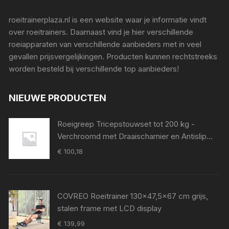
roeitrainerplaza.nl is een website waar je informatie vindt
over roeitrainers. Daarnaast vind je hier verschillende
roeiapparaten van verschillende aanbieders met in veel
gevallen prijsvergelijkingen. Producten kunnen rechtstreeks
worden besteld bij verschillende top aanbieders!
NIEUWE PRODUCTEN
Roeigreep Tricepstouwset tot 200 kg -
Verchroomd met Draaischarnier en Antislip
Grip voor Krachttraining
€
100,18
COVREO Roeitrainer 130x47,5x67 cm grijs,
stalen frame met LCD display
€
139,99