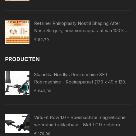
Retainer Rhinoplasty Nostril Shaping After
Nose Surgery, neusvormapparaat van 100%
medische siliconen, neuspad voor Surgery,
€
82,70
Nostril Support Device (8)
PRODUCTEN
Skandika Nordlys Roeimachine SET –
Roeimachine - Roeiapparaat (170 x 49 x 120
cm) + Mat (65 x 230 cm) - Inklapbaar,
€
849,00
magneetrem, tablethouder, 16 niveaus, 21
programma's, trainingscomputer – Home
fitness apparatuur – zwart blauw
VirtuFit Row 1.0 - Roeimachine magnetische
weerstand inklapbaar - Met LCD-scherm - 4
Trainingsniveaus - Roeitrainer met Elastische
€
179,00