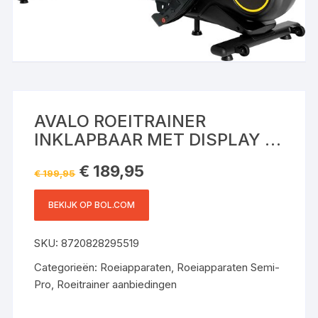
AVALO ROEITRAINER
INKLAPBAAR MET DISPLAY –
ROEIMACHINE MET 8
Oorspronkelijke
Huidige
€
189,95
WEERSTANDSNIVEAUS –
€
199,95
prijs
prijs
was:
is:
ROEIAPPARAAT
€ 199,95.
€ 189,95.
BEKIJK OP BOL.COM
SKU:
8720828295519
Categorieën:
Roeiapparaten
,
Roeiapparaten Semi-
Pro
,
Roeitrainer aanbiedingen