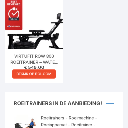
– MET LCD SCHERM –
OPKLAPBAAR –
HOMETRAINER – MET
TABLET HOUDER –
ROEITOESTEL INCL.
TRANSPORTWIELEN –
THUISTRAINING
VIRTUFIT ROW 800
ROEITRAINER – WATER
€
549,00
RESISTANCE –
INKLAPBAAR –
BEKIJK OP BOL.COM
HARTSLAGFUNCTIE – 8
TRAININGSNIVEAUS –
ROEITRAINERS –
ROEIMACHINE VOOR
ROEITRAINERS IN DE AANBIEDING!
THUIS
Roeitrainers - Roeimachine -
Roeiapparaat - Roeitrainer -