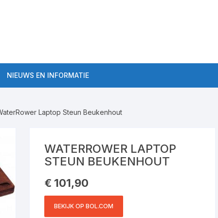
NIEUWS EN INFORMATIE
Algemene roeitrainer
informatie
WaterRower Laptop Steun Beukenhout
aten Semi-Pro
Roeitrainer Workouts
ten Pro
WATERROWER LAPTOP
Roeitrainers
STEUN BEUKENHOUT
Roeitrainer kopen tips
€
101,90
BEKIJK OP BOL.COM