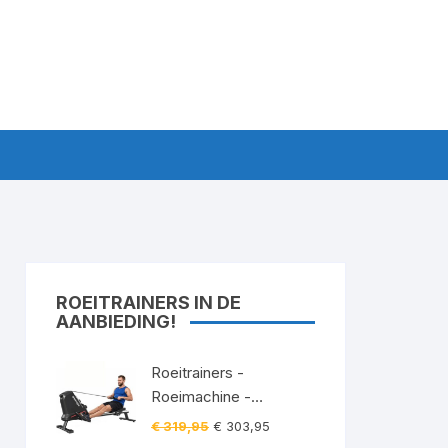
ROEITRAINERS IN DE
AANBIEDING!
Roeitrainers -
Roeimachine -
Roeiapparaat -
Oorspronkelijke
Huidige
€
319,95
€
303,95
Roeitrainer -