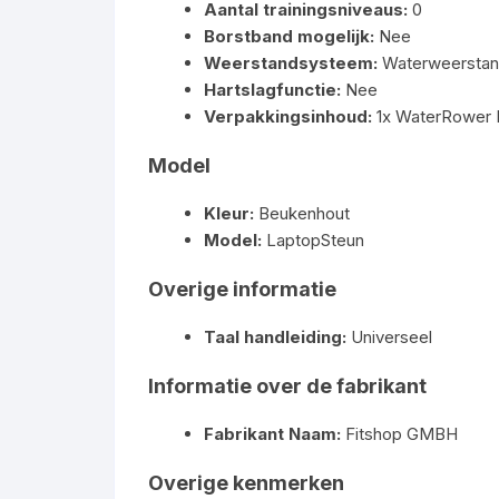
Aantal trainingsniveaus:
0
Borstband mogelijk:
Nee
Weerstandsysteem:
Waterweersta
Hartslagfunctie:
Nee
Verpakkingsinhoud:
1x WaterRower 
Model
Kleur:
Beukenhout
Model:
LaptopSteun
Overige informatie
Taal handleiding:
Universeel
Informatie over de fabrikant
Fabrikant Naam:
Fitshop GMBH
Overige kenmerken