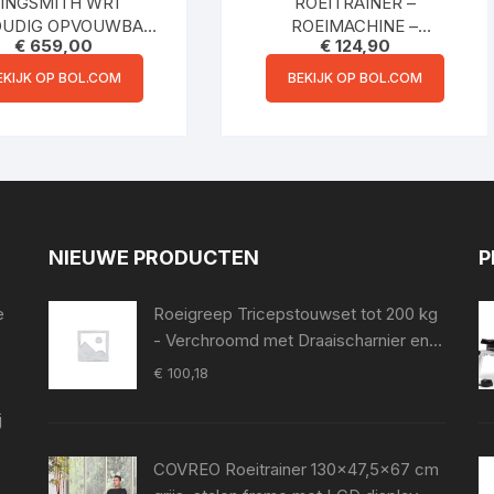
INGSMITH WR1
ROEITRAINER –
OUDIG OPVOUWBARE
ROEIMACHINE –
€
659,00
€
124,90
IMACHINE ZWART
ROEIAPPARAAT –
ROEITRAINER FITNESS –
EKIJK OP BOL.COM
BEKIJK OP BOL.COM
ROEITRAINERS
NIEUWE PRODUCTEN
P
e
Roeigreep Tricepstouwset tot 200 kg
- Verchroomd met Draaischarnier en
Antislip Grip voor Krachttraining
€
100,18
j
COVREO Roeitrainer 130x47,5x67 cm