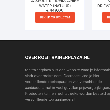
JASPORT R1 ROEIMACHINE
K
WATER (NATUUR)
DRIEV
€
449,00
ROE
BEKIJK OP BOL.COM
B
OVER ROEITRAINERPLAZA.NL
roeitrainerplaza.nl is een website waar je informati
vindt over roeitrainers. Daarnaast vind je hier
verschillende roeiapparaten van verschillende
aanbieders met in veel gevallen prijsvergelijkingen.
Producten kunnen rechtstreeks worden besteld bi
verschillende top aanbieders!