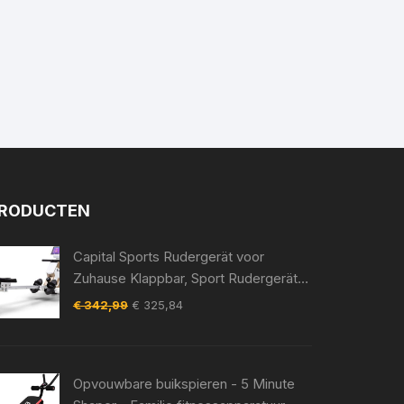
RODUCTEN
Capital Sports Rudergerät voor
Zuhause Klappbar, Sport Rudergerät
met Magnetwiderstand, Rowshaper
Oorspronkelijke
Huidige
€
342,99
€
325,84
voor Krafttraining, Magnet
prijs
prijs
Rudermaschine voor Zuhause, 150kg
was:
is:
Belastbar, Alu Gleitbahn, 8 Stufig –
€ 342,99.
€ 325,84.
Opvouwbare buikspieren - 5 Minute
geschikt voor thuisfitness en