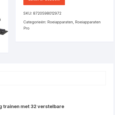
DISPLAY, APP-
CONNECTIVITEIT & ANTI-
SKU:
8720598012972
SLIP MATTEN – GESCHIKT
TOT 200 CM / 130 KG
Categorieën:
Roeiapparaten
,
Roeiapparaten
Pro
ig trainen met 32 verstelbare