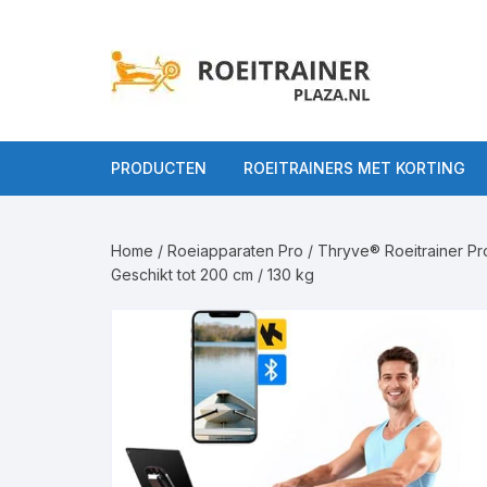
Ga
naar
inhoud
PRODUCTEN
ROEITRAINERS MET KORTING
Alle Roeitrainers
Home
/
Roeiapparaten Pro
/ Thryve® Roeitrainer Pr
Roeitrainers op
Roeiappar
Geschikt tot 200 cm / 130 kg
gebruiksniveau
Roeiappara