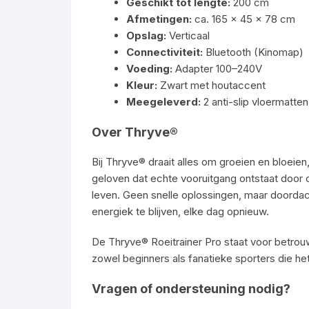
Geschikt tot lengte:
200 cm
Afmetingen:
ca. 165 × 45 × 78 cm
Opslag:
Verticaal
Connectiviteit:
Bluetooth (Kinomap)
Voeding:
Adapter 100–240V
Kleur:
Zwart met houtaccent
Meegeleverd:
2 anti-slip vloermatten
Over Thryve®
Bij Thryve® draait alles om groeien en bloeien
geloven dat echte vooruitgang ontstaat door 
leven. Geen snelle oplossingen, maar doordac
energiek te blijven, elke dag opnieuw.
De Thryve® Roeitrainer Pro staat voor betrouw
zowel beginners als fanatieke sporters die het 
Vragen of ondersteuning nodig?