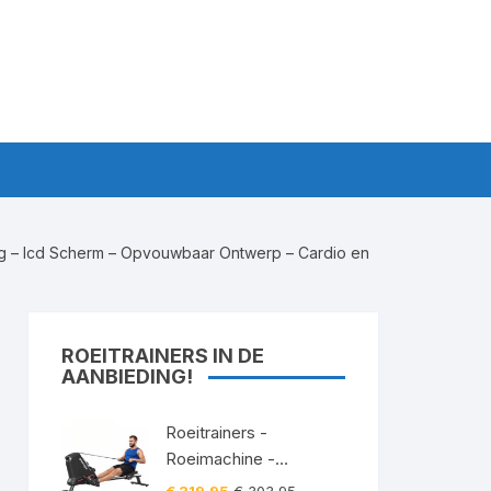
ing – lcd Scherm – Opvouwbaar Ontwerp – Cardio en
ROEITRAINERS IN DE
AANBIEDING!
Roeitrainers -
Roeimachine -
Roeiapparaat -
Oorspronkelijke
Huidige