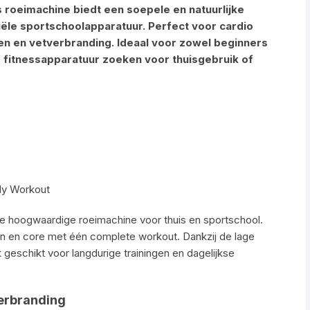
s roeimachine biedt een soepele en natuurlijke
le sportschoolapparatuur. Perfect voor cardio
wen en vetverbranding. Ideaal voor zowel beginners
e fitnessapparatuur zoeken voor thuisgebruik of
ody Workout
ze hoogwaardige roeimachine voor thuis en sportschool.
men en core met één complete workout. Dankzij de lage
k geschikt voor langdurige trainingen en dagelijkse
verbranding