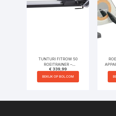
TUNTURI FITROW 50
ROE
ROEITRAINER –
APPA
€
339,99
ROEIMACHINE FITNESS –
ROEIM
INKLAPBAAR
BEKIJK OP BOL.COM
B
ROEIAPPARAAT – 16
WEER
WEERSTANDSNIVEAUS –
LUCHTWEERSTAND
GEWI
FITN
KR
ROEI