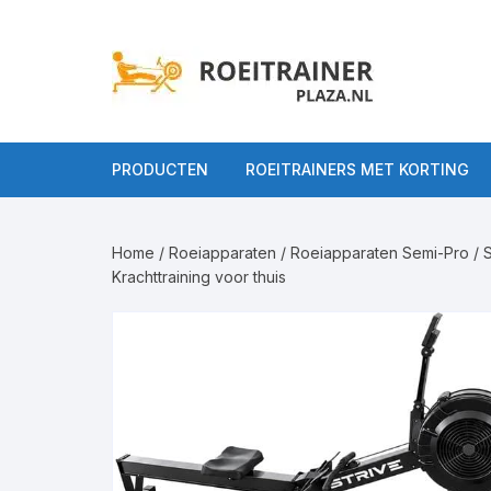
Ga
naar
inhoud
PRODUCTEN
ROEITRAINERS MET KORTING
Alle Roeitrainers
Home
/
Roeiapparaten
/
Roeiapparaten Semi-Pro
/ 
Roeitrainers op
Roeiappar
Krachttraining voor thuis
gebruiksniveau
Roeiappara