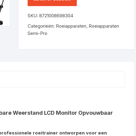
ONTWERP – CARDIO EN
KRACHTTRAINING VOOR
SKU:
8721008698304
THUIS
Categorieën:
Roeiapparaten
,
Roeiapparaten
Semi-Pro
elbare Weerstand LCD Monitor Opvouwbaar
 professionele roeitrainer ontworpen voor een