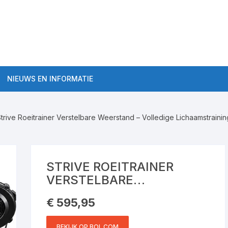
NIEUWS EN INFORMATIE
Algemene roeitrainer
informatie
Strive Roeitrainer Verstelbare Weerstand – Volledige Lichaamstrain
aten Semi-Pro
Roeitrainer Workouts
ten Pro
Roeitrainers
STRIVE ROEITRAINER
VERSTELBARE
Roeitrainer kopen tips
WEERSTAND – VOLLEDIGE
€
595,95
LICHAAMSTRAINING – LCD
SCHERM – OPVOUWBAAR
BEKIJK OP BOL.COM