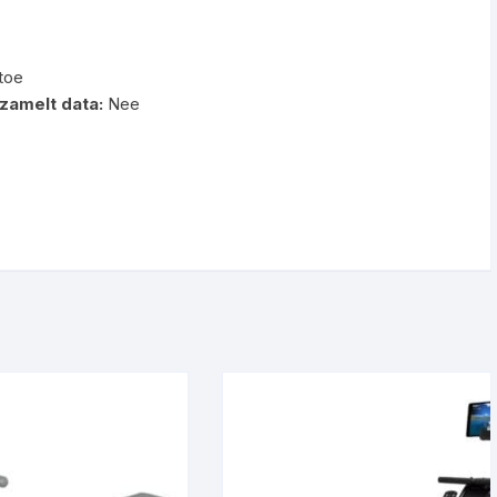
toe
zamelt data:
Nee