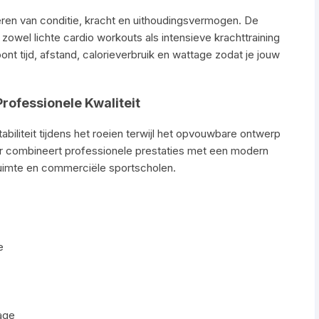
eren van conditie, kracht en uithoudingsvermogen. De
owel lichte cardio workouts als intensieve krachttraining
t tijd, afstand, calorieverbruik en wattage zodat je jouw
ofessionele Kwaliteit
biliteit tijdens het roeien terwijl het opvouwbare ontwerp
ner combineert professionele prestaties met een modern
ruimte en commerciële sportscholen.
e
tage