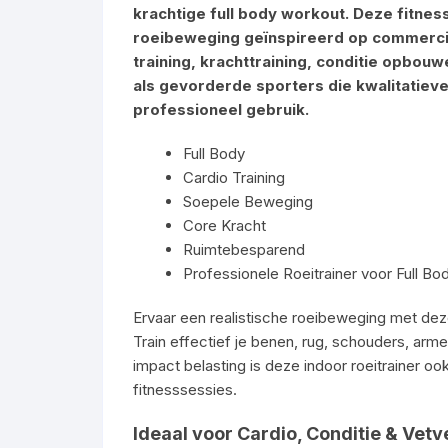
krachtige full body workout. Deze fitnes
roeibeweging geïnspireerd op commercië
training, krachttraining, conditie opbou
als gevorderde sporters die kwalitatiev
professioneel gebruik.
Full Body
Cardio Training
Soepele Beweging
Core Kracht
Ruimtebesparend
Professionele Roeitrainer voor Full B
Ervaar een realistische roeibeweging met de
Train effectief je benen, rug, schouders, ar
impact belasting is deze indoor roeitrainer oo
fitnesssessies.
Ideaal voor Cardio, Conditie & Vet