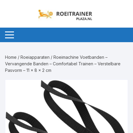
Ga
naar
inhoud
Home
/
Roeiapparaten
/ Roeimachine Voetbanden –
Vervangende Banden – Comfortabel Trainen – Verstelbare
Pasvorm – 11 x 8 x 2 cm