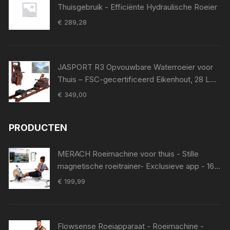
Thuisgebruik - Efficiënte Hydraulische Roeier
€
289,28
JASPORT R3 Opvouwbare Waterroeier voor
Thuis – FSC-gecertificeerd Eikenhout, 28 L
Watertank, Bluetooth, Kinomap, LCD-display,
€
349,00
Max. 150 kg,Sapeli
PRODUCTEN
MERACH Roeimachine voor thuis - Stille
magnetische roeitrainer- Exclusieve app - 16
weerstandsniveaus - Verbeterde dubbele
€
199,99
glijrails - Bluetooth-display & tablet-houder -
Verticale opslag - Gemakkelijk te monteren -
Belastbaar tot 158 kg
Flowsense Roeiapparaat - Roeimachine -