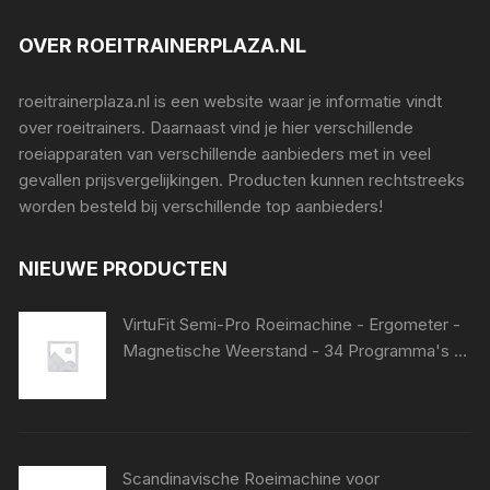
OVER ROEITRAINERPLAZA.NL
roeitrainerplaza.nl is een website waar je informatie vindt
over roeitrainers. Daarnaast vind je hier verschillende
roeiapparaten van verschillende aanbieders met in veel
gevallen prijsvergelijkingen. Producten kunnen rechtstreeks
worden besteld bij verschillende top aanbieders!
NIEUWE PRODUCTEN
VirtuFit Semi-Pro Roeimachine - Ergometer -
Magnetische Weerstand - 34 Programma's -
Hartslagfunctie - Stil & Opklapbaar - Kinomap
& FitShow - Roeitrainer - Roeiapparaat
Scandinavische Roeimachine voor