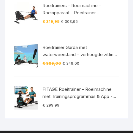
Roeitrainers - Roeimachine -
Roeiapparaat - Roeitrainer -
Crosstrainer - Inklapbaar - Zwart
Oorspronkelijke
Huidige
€
319,95
€
303,95
prijs
prijs
was:
is:
€ 319,95.
€ 303,95.
Roeitrainer Garda met
waterweerstand – verhoogde zitting
– Bluetooth – 120 kg incl.
Oorspronkelijke
Huidige
€
389,00
€
349,00
vloerbeschermingsmat
prijs
prijs
was:
is:
€ 389,00.
€ 349,00.
FITAGE Roeitrainer - Roeimachine
met Trainingsprogrammas & App -
Inklapbaar Roeiapparaat met 16
€
299,99
Weerstandniveaus - Roeitrainers