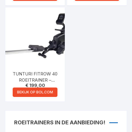
ELASTISCHE
ROEIAPPARAAT – 16
WEERSTAND – LCD
WEERSTANDSNIVEAUS
DISPLAY – STIL &
– LUCHTWEERSTAND
COMPACT – VOOR
GEBRUIKERS TOT 200
CM / 115 KG – THUIS
FITNESS ROEITRAINER
TUNTURI FITROW 40
ROEITRAINER –
€
199,00
ROEIMACHINE MET 8
WEERSTANDSNIVEAUS
BEKIJK OP BOL.COM
– ROEIAPPARAAT
ROEITRAINERS IN DE AANBIEDING!