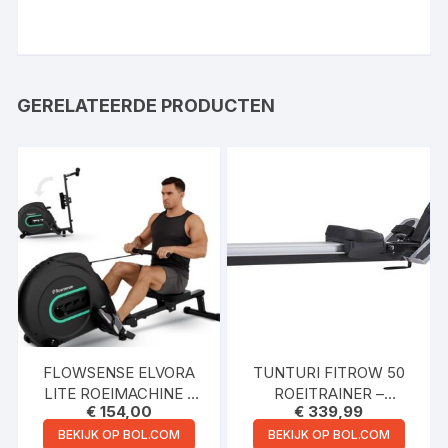
GERELATEERDE PRODUCTEN
FLOWSENSE ELVORA
TUNTURI FITROW 50
LITE ROEIMACHINE –
ROEITRAINER –
€
154,00
€
339,99
INKLAPBAAR
ROEIMACHINE FITNESS
ROEIAPPARAAT –
– INKLAPBAAR
BEKIJK OP BOL.COM
BEKIJK OP BOL.COM