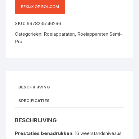
DISPLAY, BLUETOOTH-
BEKIJK OP BOL.COM
VERBINDING –
ZELFAANGEDREVEN,
SKU:
6978235146296
COMPATIBEL MET KINOMAP –
TABLET- EN FLESHOUDER,
Categorieën:
Roeiapparaten
,
Roeiapparaten Semi-
MAGNETISCHE WEERSTAND
Pro
– EENVOUDIGE MONTAGE,
RUIMTEBESPAREND – 158 KG
BESCHRIJVING
SPECIFICATIES
BESCHRIJVING
Prestaties benadrukken
: 16 weerstandsniveaus