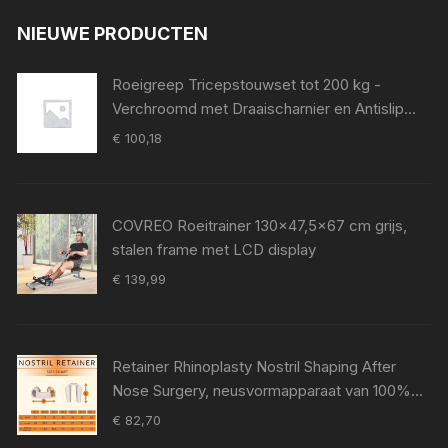
NIEUWE PRODUCTEN
Roeigreep Tricepstouwset tot 200 kg -
Verchroomd met Draaischarnier en Antislip
Grip voor Krachttraining
€
100,18
COVREO Roeitrainer 130x47,5x67 cm grijs,
stalen frame met LCD display
€
139,99
Retainer Rhinoplasty Nostril Shaping After
Nose Surgery, neusvormapparaat van 100%
medische siliconen, neuspad voor Surgery,
€
82,70
Nostril Support Device (8)