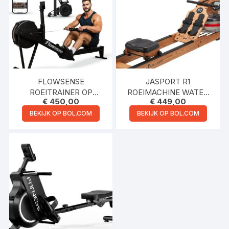
FLOWSENSE
JASPORT R1
ROEITRAINER OP
ROEIMACHINE WATER
€
450,00
€
449,00
LUCHTWEERSTAND –
(NATUUR)
PROFESSIONELE
BEKIJK OP BOL.COM
BEKIJK OP BOL.COM
ROEIMACHINE – 10
WEERSTANDSNIVEAUS
– INKLAPBAAR – FULL
BODY WORKOUT –
BLUETOOTH APP &
LCD MONITOR – MAX.
200 KG – VOOR THUIS &
SPORTSCHOOL