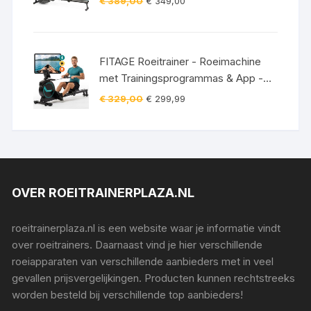
€
389,00
€
349,00
vloerbeschermingsmat
prijs
prijs
was:
is:
€ 389,00.
€ 349,00.
FITAGE Roeitrainer - Roeimachine
met Trainingsprogrammas & App -
Inklapbaar Roeiapparaat met 16
Oorspronkelijke
Huidige
€
329,00
€
299,99
Weerstandniveaus - Roeitrainers
prijs
prijs
was:
is:
€ 329,00.
€ 299,99.
OVER ROEITRAINERPLAZA.NL
roeitrainerplaza.nl is een website waar je informatie vindt
over roeitrainers. Daarnaast vind je hier verschillende
roeiapparaten van verschillende aanbieders met in veel
gevallen prijsvergelijkingen. Producten kunnen rechtstreeks
worden besteld bij verschillende top aanbieders!