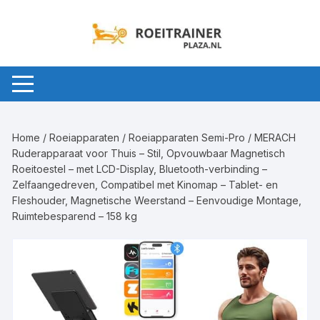
Ga
naar
inhoud
Home
/
Roeiapparaten
/
Roeiapparaten Semi-Pro
/ MERACH
Ruderapparaat voor Thuis – Stil, Opvouwbaar Magnetisch
Roeitoestel – met LCD-Display, Bluetooth-verbinding –
Zelfaangedreven, Compatibel met Kinomap – Tablet- en
Fleshouder, Magnetische Weerstand – Eenvoudige Montage,
Ruimtebesparend – 158 kg