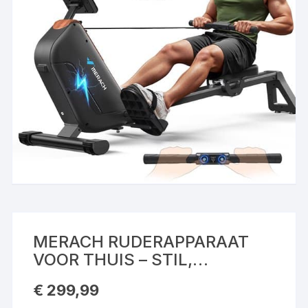
MERACH RUDERAPPARAAT
VOOR THUIS – STIL,
OPVOUWBAAR MAGNETISCH
€
299,99
ROEITOESTEL – MET LCD-