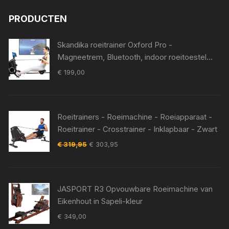
PRODUCTEN
Skandika roeitrainer Oxford Pro -
Magneetrem, Bluetooth, indoor roeitoestel
met app, 8 weerstandsniveaus, tot 120 kg |
€
199,00
Roeitrainer voor thuis, roeimachine,
krachttraining, roeitrainers
Roeitrainers - Roeimachine - Roeiapparaat -
Roeitrainer - Crosstrainer - Inklapbaar - Zwart
Oorspronkelijke
Huidige
€
319,95
€
303,95
prijs
prijs
was:
is:
€ 319,95.
€ 303,95.
JASPORT R3 Opvouwbare Roeimachine van
Eikenhout in Sapeli-kleur
€
349,00