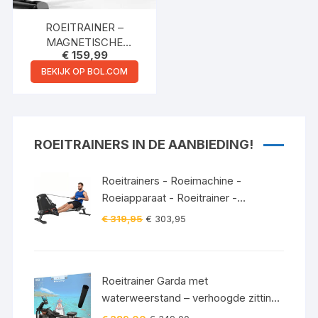
ROEITRAINER –
MAGNETISCHE
€
159,99
ROEIMACHINE – MET
LCD-SCHERM EN 16
BEKIJK OP BOL.COM
WEERSTANDSNIVEAUS
– MAXIMALE
CAPACITEIT 120KG –
STIL – ZWART
ROEITRAINERS IN DE AANBIEDING!
Roeitrainers - Roeimachine -
Roeiapparaat - Roeitrainer -
Crosstrainer - Inklapbaar - Zwart
Oorspronkelijke
Huidige
€
319,95
€
303,95
prijs
prijs
was:
is:
€ 319,95.
€ 303,95.
Roeitrainer Garda met
waterweerstand – verhoogde zitting
– Bluetooth – 120 kg incl.
Oorspronkelijke
Huidige