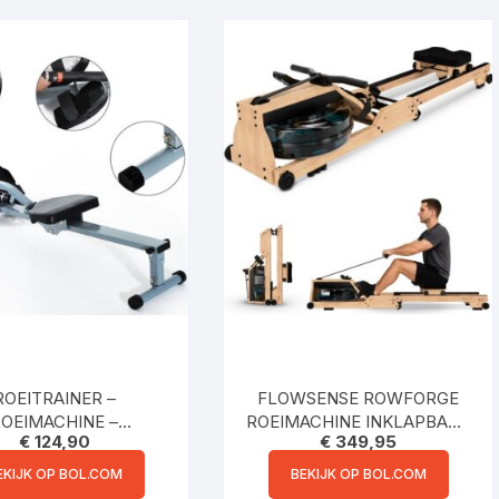
ROEITRAINER –
FLOWSENSE ROWFORGE
OEIMACHINE –
ROEIMACHINE INKLAPBAAR
€
124,90
€
349,95
OEIAPPARAAT –
WATERWEERSTAND
TRAINER FITNESS –
ROEIAPPARAAT –
EKIJK OP BOL.COM
BEKIJK OP BOL.COM
ROEITRAINERS
ROEIMACHINE HOUT – MAX