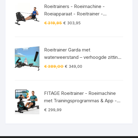
FITNESS ROEITRAINER
Roeitrainers - Roeimachine -
Roeiapparaat - Roeitrainer -
Crosstrainer - Inklapbaar - Zwart
Oorspronkelijke
Huidige
€
319,95
€
303,95
prijs
prijs
was:
is:
€ 319,95.
€ 303,95.
Roeitrainer Garda met
waterweerstand – verhoogde zitting
– Bluetooth – 120 kg incl.
Oorspronkelijke
Huidige
€
389,00
€
349,00
vloerbeschermingsmat
prijs
prijs
was:
is:
€ 389,00.
€ 349,00.
FITAGE Roeitrainer - Roeimachine
met Trainingsprogrammas & App -
Inklapbaar Roeiapparaat met 16
€
299,99
Weerstandniveaus - Roeitrainers