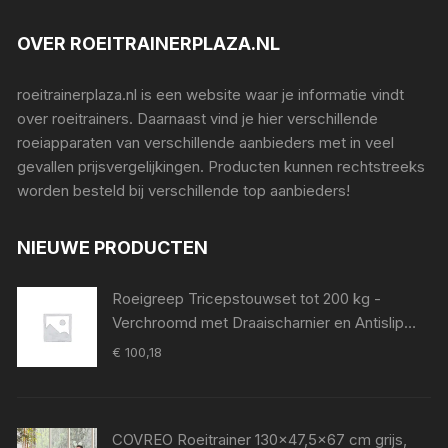
OVER ROEITRAINERPLAZA.NL
roeitrainerplaza.nl is een website waar je informatie vindt
over roeitrainers. Daarnaast vind je hier verschillende
roeiapparaten van verschillende aanbieders met in veel
gevallen prijsvergelijkingen. Producten kunnen rechtstreeks
worden besteld bij verschillende top aanbieders!
NIEUWE PRODUCTEN
Roeigreep Tricepstouwset tot 200 kg -
Verchroomd met Draaischarnier en Antislip
Grip voor Krachttraining
€
100,18
COVREO Roeitrainer 130x47,5x67 cm grijs,