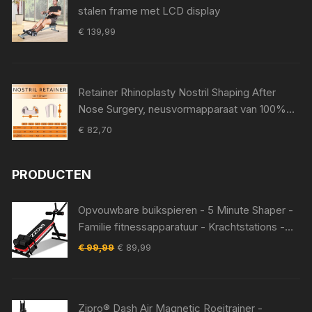
stalen frame met LCD display
€
139,99
Retainer Rhinoplasty Nostril Shaping After
Nose Surgery, neusvormapparaat van 100%
medische siliconen, neuspad voor Surgery,
€
82,70
Nostril Support Device (8)
PRODUCTEN
Opvouwbare buikspieren - 5 Minute Shaper -
Familie fitnessapparatuur - Krachtstations -
Apparatuur voor bodybuilding - Evolution
Oorspronkelijke
Huidige
€
99,99
€
89,99
buikspiertrainer -Zwart -
prijs
prijs
was:
is:
€ 99,99.
€ 89,99.
Zipro® Dash Air Magnetic Roeitrainer -