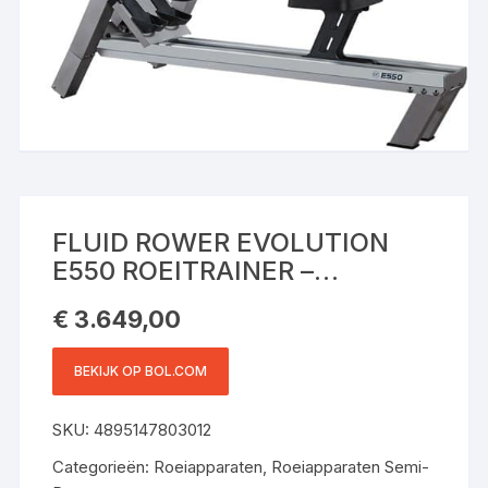
FLUID ROWER EVOLUTION
E550 ROEITRAINER –
HARTSLAGMETER –
€
3.649,00
ROEIMACHINE MET 10
WEERSTANDEN –
BEKIJK OP BOL.COM
ROEIAPPARAAT VOOR THUIS
– WATERWEERSTAND –
SKU:
4895147803012
ZILVER
Categorieën:
Roeiapparaten
,
Roeiapparaten Semi-