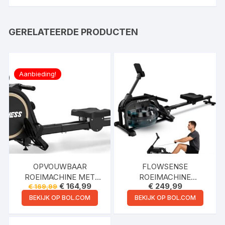
GERELATEERDE PRODUCTEN
Aanbieding!
OPVOUWBAAR
FLOWSENSE
ROEIMACHINE MET
ROEIMACHINE
Oorspronkelijke
Huidige
€
164,99
€
249,99
€
169,99
BLUETOOTH –
INKLAPBAAR
prijs
prijs
MAGNETISCHE
WATERWEERSTAND
BEKIJK OP BOL.COM
BEKIJK OP BOL.COM
was:
is:
€ 169,99.
€ 164,99.
ROEITRAINER – MET
ROEIAPPARAAT –
LCD-SCHERM EN 16
ROEIMACHINE ZWART