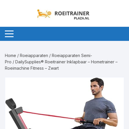
Ga
naar
inhoud
Home
/
Roeiapparaten
/
Roeiapparaten Semi-
Pro
/ DailySupplies® Roeitrainer Inklapbaar – Hometrainer –
Roeimachine Fitness – Zwart