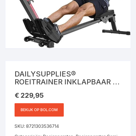
DAILYSUPPLIES®
ROEITRAINER INKLAPBAAR –
HOMETRAINER –
€
229,95
ROEIMACHINE FITNESS –
ZWART
BEKIJK OP BOL.COM
SKU:
8721303536714