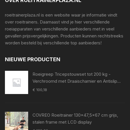
OVER ROEITRAINERPLAZA.NL
roeitrainerplaza.nl is een website waar je informatie vindt
over roeitrainers. Daarnaast vind je hier verschillende
roeiapparaten van verschillende aanbieders met in veel
gevallen prijsvergelijkingen. Producten kunnen rechtstreeks
worden besteld bij verschillende top aanbieders!
NIEUWE PRODUCTEN
Roeigreep Tricepstouwset tot 200 kg -
Verchroomd met Draaischarnier en Antislip
Grip voor Krachttraining
€
100,18
COVREO Roeitrainer 130x47,5x67 cm grijs,
stalen frame met LCD display