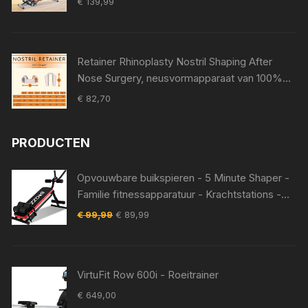
€
139,99
Retainer Rhinoplasty Nostril Shaping After
Nose Surgery, neusvormapparaat van 100%
medische siliconen, neuspad voor Surgery,
€
82,70
Nostril Support Device (8)
PRODUCTEN
Opvouwbare buikspieren - 5 Minute Shaper -
Familie fitnessapparatuur - Krachtstations -
Apparatuur voor bodybuilding - Evolution
Oorspronkelijke
Huidige
€
99,99
€
89,99
buikspiertrainer -Zwart -
prijs
prijs
was:
is:
€ 99,99.
€ 89,99.
VirtuFit Row 600i - Roeitrainer
€
649,00