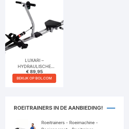
WEERSTANDSNIVEAUS
– MAX 140KG –
– MAXIMALE
GELUIDSSTIL (15 DB) –
CAPACITEIT 160 KG –
GEMAKKELIJKE
STIL – ZWART
MONTAGE
LUXARI –
HYDRAULISCHE
€
89,95
ROEIMACHINE – 12
WEERSTAND NIVEAUS
BEKIJK OP BOL.COM
– HOMETRAINER –
ROEIAPPARAAT
FITNESS – MET LCD
TRAININGSCOMPUTER
ROEITRAINERS IN DE AANBIEDING!
Roeitrainers - Roeimachine -