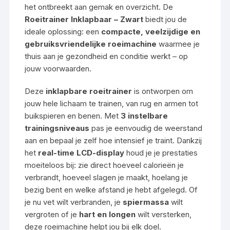
het ontbreekt aan gemak en overzicht. De
Roeitrainer Inklapbaar – Zwart
biedt jou de
ideale oplossing: een
compacte, veelzijdige en
gebruiksvriendelijke roeimachine
waarmee je
thuis aan je gezondheid en conditie werkt – op
jouw voorwaarden.
Deze
inklapbare roeitrainer
is ontworpen om
jouw hele lichaam te trainen, van rug en armen tot
buikspieren en benen. Met
3 instelbare
trainingsniveaus
pas je eenvoudig de weerstand
aan en bepaal je zelf hoe intensief je traint. Dankzij
het
real-time LCD-display
houd je je prestaties
moeiteloos bij: zie direct hoeveel calorieën je
verbrandt, hoeveel slagen je maakt, hoelang je
bezig bent en welke afstand je hebt afgelegd. Of
je nu vet wilt verbranden, je
spiermassa
wilt
vergroten of je
hart en longen
wilt versterken,
deze roeimachine helpt jou bij elk doel.