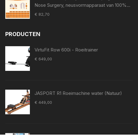
Nose Surgery, neusvormapparaat van 100%
medische siliconen, neuspad voor Surgery,
€
82,70
Nostril Support Device (8)
PRODUCTEN
VirtuFit Row 600i - Roeitrainer
€
649,00
JASPORT R1 Roeimachine water (Natuur)
€
449,00
MettleMatic Roeitoestel voor thuis, van